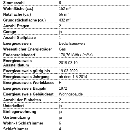
Zimmerzahl
6
Wohnfläche (ca.)
152 m²
Nutzfläche (ca.)
56 m²
Grundstücksfläche (ca.)
432 m²
Anzahl Etagen
2
Garage
ja
Anzahl Stellplätze
1
Energieausweis
Bedarfsausweis
Wesentlicher Energieträger
Gas
Endenergiebedarf
170,76 kWh / (m²*a)
Energieausweis
2019-03-19
Ausstelldatum
Energieausweis gültig bis
19.03.2029
Energieausweis Jahrgang
ab dem 1.5.2014
Energieausweis Werteklasse
F
Energieausweis Baujahr
1972
Energieausweis Gebäudeart
Wohngebäude
Anzahl der Einheiten
2
Unterkellert
ja
Einliegerwohnung
ja
Gartennutzung
ja
Wohn- / Schlafzimmer
6
Schlafzimmer
4