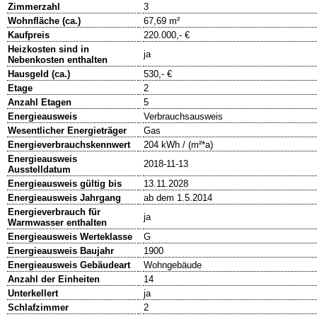
Zimmerzahl
3
Wohnfläche (ca.)
67,69 m²
Kaufpreis
220.000,- €
Heizkosten sind in
ja
Nebenkosten enthalten
Hausgeld (ca.)
530,- €
Etage
2
Anzahl Etagen
5
Energieausweis
Verbrauchsausweis
Wesentlicher Energieträger
Gas
Energieverbrauchskennwert
204 kWh / (m²*a)
Energieausweis
2018-11-13
Ausstelldatum
Energieausweis gültig bis
13.11.2028
Energieausweis Jahrgang
ab dem 1.5.2014
Energieverbrauch für
ja
Warmwasser enthalten
Energieausweis Werteklasse
G
Energieausweis Baujahr
1900
Energieausweis Gebäudeart
Wohngebäude
Anzahl der Einheiten
14
Unterkellert
ja
Schlafzimmer
2