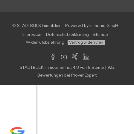
© STADTBLICK Immobilien
Powered by
Immonia GmbH
Impressum
Datenschutzerklärung
Sitemap
Widerrufsbelehrung
Vertrag widerrufen
STADTBLICK Immobilien
hat
4,8
von
5
Sterne
|
922
Bewertungen
bei ProvenExpert
Google-
ertungen
Echtheit
n Bewertungen