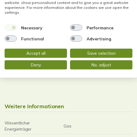
website, show personalised content and to give you a great website
experience. For more information about the cookies we use open the
settings.
Necessary
Performance
Energieausweis (Bedarfsausweis)
Functional
Advertising
Accept all
Save selection
Deny
No, adjust
38,70 kWh / (m²*a)
Endenergiebedarf
Weitere Informationen
Wesentlicher
Gas
Energieträger