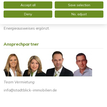
HINWEIS ZUM ENERGIEAUSWEIS: Der Energieausweis
Accept all
Save selection
wurde bereits beauftragt und wird nach Fertigstellung
Deny
No, adjust
kurzfristig zur Verfügung gestellt. Fehlende
Pflichtangaben werden nach Vorlage des
Energieausweises ergänzt.
Ansprechpartner
Team Vermietung
info@stadtblick-immobilien.de