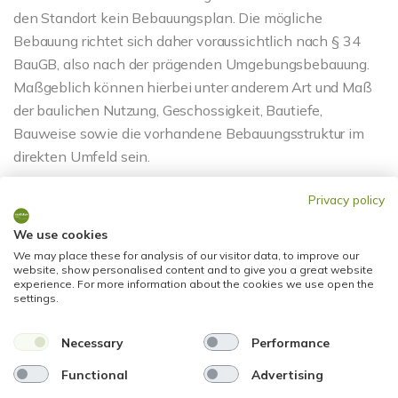
den Standort kein Bebauungsplan. Die mögliche
Bebauung richtet sich daher voraussichtlich nach § 34
BauGB, also nach der prägenden Umgebungsbebauung.
Maßgeblich können hierbei unter anderem Art und Maß
der baulichen Nutzung, Geschossigkeit, Bautiefe,
Bauweise sowie die vorhandene Bebauungsstruktur im
direkten Umfeld sein.
Privacy policy
Hinweis: Die Immobilie wird im derzeitigen Zustand
angeboten. Das Vorderhaus ist stark sanierungsbedürftig
We use cookies
und derzeit nicht bewohnbar. Das zusätzliche
We may place these for analysis of our visitor data, to improve our
Baugrundstück ist noch nicht erschlossen. Sämtliche
website, show personalised content and to give you a great website
experience. For more information about the cookies we use open the
Bebauungs-, Nutzungs-, Umbau- und
settings.
Entwicklungsmöglichkeiten sind vom Käufer
eigenständig und auf eigene Kosten baurechtlich zu
Necessary
Performance
prüfen.
Functional
Advertising