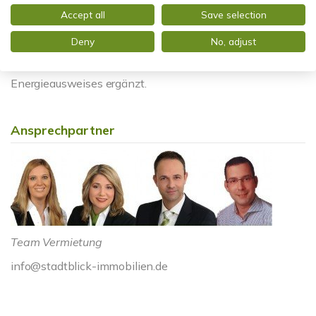
HINWEIS ZUM ENERGIEAUSWEIS: Der Energieausweis
Accept all
Save selection
wurde bereits beauftragt und wird nach Fertigstellung
Deny
No, adjust
kurzfristig zur Verfügung gestellt. Fehlende
Pflichtangaben werden nach Vorlage des
Energieausweises ergänzt.
Ansprechpartner
Team Vermietung
info@stadtblick-immobilien.de