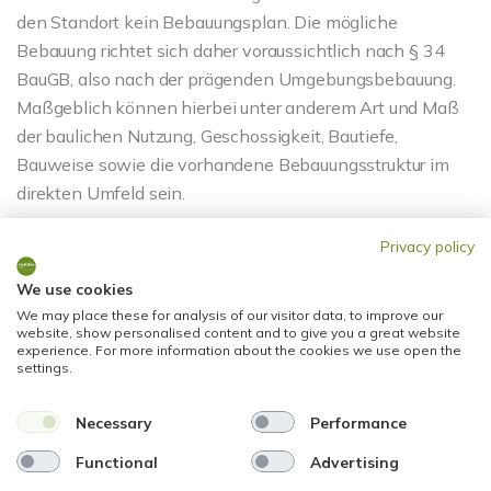
den Standort kein Bebauungsplan. Die mögliche
Bebauung richtet sich daher voraussichtlich nach § 34
BauGB, also nach der prägenden Umgebungsbebauung.
Maßgeblich können hierbei unter anderem Art und Maß
der baulichen Nutzung, Geschossigkeit, Bautiefe,
Bauweise sowie die vorhandene Bebauungsstruktur im
direkten Umfeld sein.
Privacy policy
Hinweis: Die Immobilie wird im derzeitigen Zustand
angeboten. Das Vorderhaus ist stark sanierungsbedürftig
We use cookies
und derzeit nicht bewohnbar. Das zusätzliche
We may place these for analysis of our visitor data, to improve our
Baugrundstück ist noch nicht erschlossen. Sämtliche
website, show personalised content and to give you a great website
experience. For more information about the cookies we use open the
Bebauungs-, Nutzungs-, Umbau- und
settings.
Entwicklungsmöglichkeiten sind vom Käufer
eigenständig und auf eigene Kosten baurechtlich zu
Necessary
Performance
prüfen.
Functional
Advertising