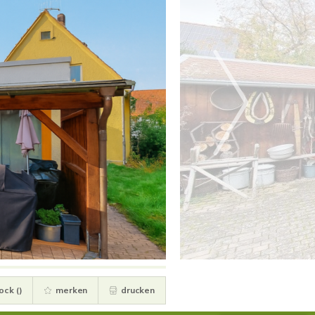
ock (
)
merken
drucken