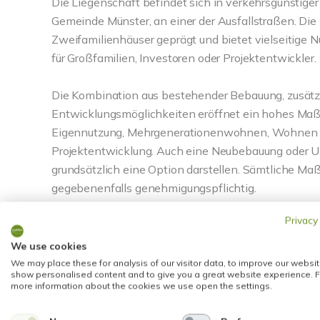
Die Liegenschaft befindet sich in verkehrsgünstiger
Gemeinde Münster, an einer der Ausfallstraßen. Di
Zweifamilienhäuser geprägt und bietet vielseitige 
für Großfamilien, Investoren oder Projektentwickler.
Die Kombination aus bestehender Bebauung, zusät
Entwicklungsmöglichkeiten eröffnet ein hohes Maß a
Eigennutzung, Mehrgenerationenwohnen, Wohnen u
Projektentwicklung. Auch eine Neubebauung oder 
grundsätzlich eine Option darstellen. Sämtliche Ma
gegebenenfalls genehmigungspflichtig.
Privacy
Die vorhandene Bebauung setzt sich aus einem san
sowie einem Einfamilienhaus in Fertigbauweise au
We use cookies
We may place these for analysis of our visitor data, to improve our websit
show personalised content and to give you a great website experience. F
Vorderhaus / Haupthaus, Baujahr ca. 1952
more information about the cookies we use open the settings.
Das freistehende Einfamilienhaus wurde in massive