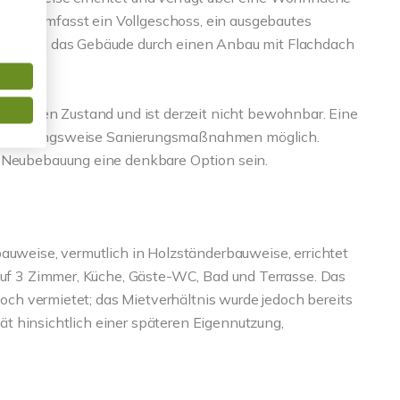
hen. Es umfasst ein Vollgeschoss, ein ausgebautes
nzt wird das Gebäude durch einen Anbau mit Flachdach
dürftigen Zustand und ist derzeit nicht bewohnbar. Eine
 beziehungsweise Sanierungsmaßnahmen möglich.
r Neubebauung eine denkbare Option sein.
auweise, vermutlich in Holzständerbauweise, errichtet
 auf 3 Zimmer, Küche, Gäste-WC, Bad und Terrasse. Das
 noch vermietet; das Mietverhältnis wurde jedoch bereits
ität hinsichtlich einer späteren Eigennutzung,