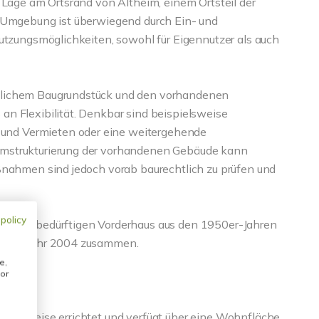
 Lage am Ortsrand von Altheim, einem Ortsteil der
e Umgebung ist überwiegend durch Ein- und
Nutzungsmöglichkeiten, sowohl für Eigennutzer als auch
zlichem Baugrundstück und den vorhandenen
n Flexibilität. Denkbar sind beispielsweise
nd Vermieten oder eine weitergehende
Umstrukturierung der vorhandenen Gebäude kann
ßnahmen sind jedoch vorab baurechtlich zu prüfen und
 policy
ierungsbedürftigen Vorderhaus aus den 1950er-Jahren
s dem Jahr 2004 zusammen.
e,
or
r Bauweise errichtet und verfügt über eine Wohnfläche