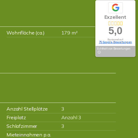
Exzellent
5,0
Wohnfläche (ca.)
179 m²
Basierend auf
75 Google-Bewertungen
Echtheit von Bewertungen
Anzahl Stellplätze
3
Freiplatz
Anzahl 3
Schlafzimmer
3
Mieteinnahmen p.a.