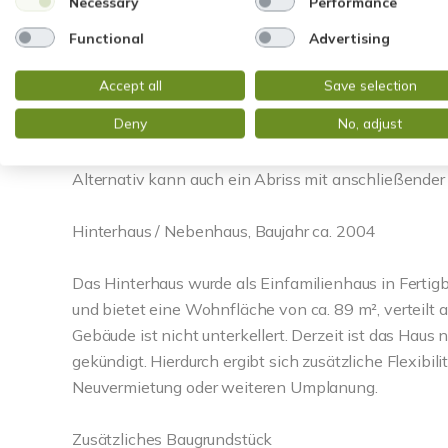
Necessary
Performance
von ca. 90 m² verteilt auf 4 Zimmer, 2 Bäder, 2 Küc
Functional
Advertising
Dachgeschoss sowie einen geräumigen Keller. Ergä
und Kriechkeller.
Accept all
Save selection
Deny
No, adjust
Das Haus befindet sich in einem stark sanierungsbe
Nutzung ist nur nach umfassenden Renovierungs-
Alternativ kann auch ein Abriss mit anschließende
Hinterhaus / Nebenhaus, Baujahr ca. 2004
Das Hinterhaus wurde als Einfamilienhaus in Fertigb
und bietet eine Wohnfläche von ca. 89 m², verteilt
Gebäude ist nicht unterkellert. Derzeit ist das Haus
gekündigt. Hierdurch ergibt sich zusätzliche Flexibil
Neuvermietung oder weiteren Umplanung.
Zusätzliches Baugrundstück