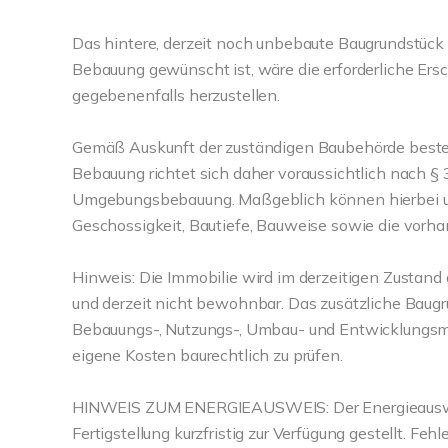
Das hintere, derzeit noch unbebaute Baugrundstück i
Bebauung gewünscht ist, wäre die erforderliche Ers
gegebenenfalls herzustellen.
Gemäß Auskunft der zuständigen Baubehörde besteh
Bebauung richtet sich daher voraussichtlich nach §
Umgebungsbebauung. Maßgeblich können hierbei un
Geschossigkeit, Bautiefe, Bauweise sowie die vorha
Hinweis: Die Immobilie wird im derzeitigen Zustand
und derzeit nicht bewohnbar. Das zusätzliche Baugr
Bebauungs-, Nutzungs-, Umbau- und Entwicklungsmö
eigene Kosten baurechtlich zu prüfen.
HINWEIS ZUM ENERGIEAUSWEIS: Der Energieausweis
Fertigstellung kurzfristig zur Verfügung gestellt. 