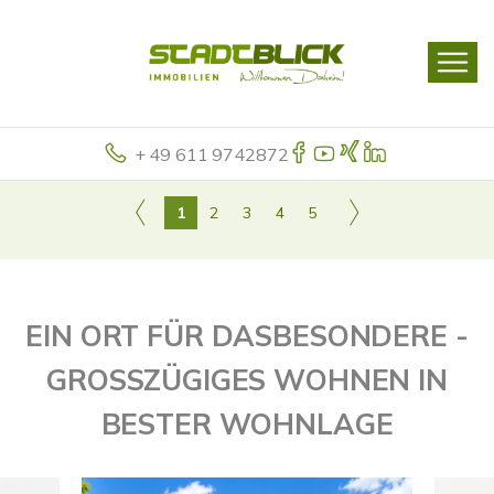
+ 49 611 9742872
1
2
3
4
5
EIN ORT FÜR DASBESONDERE -
GROSSZÜGIGES WOHNEN IN
BESTER WOHNLAGE