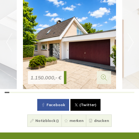
1.150.000,- €
Facebook
(Twitter)
Notizblock (
)
merken
drucken