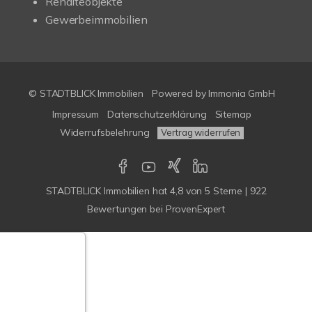
Renditeobjekte
Gewerbeimmobilien
© STADTBLICK Immobilien
Powered by
Immonia GmbH
Impressum
Datenschutzerklärung
Sitemap
Widerrufsbelehrung
Vertrag widerrufen
STADTBLICK Immobilien
hat
4,8
von
5
Sterne
|
922
Bewertungen
bei ProvenExpert
Google-
ertungen
Echtheit
n Bewertungen