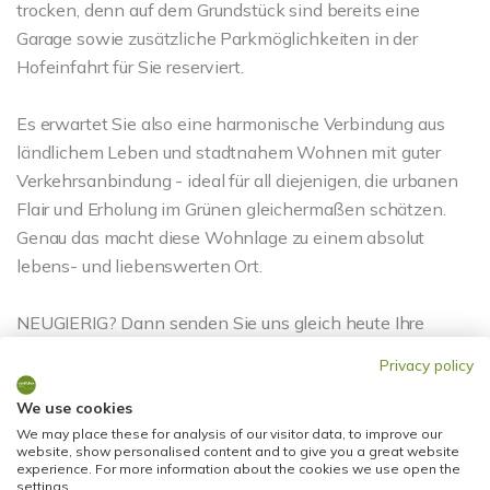
trocken, denn auf dem Grundstück sind bereits eine
Garage sowie zusätzliche Parkmöglichkeiten in der
Hofeinfahrt für Sie reserviert.
Es erwartet Sie also eine harmonische Verbindung aus
ländlichem Leben und stadtnahem Wohnen mit guter
Verkehrsanbindung - ideal für all diejenigen, die urbanen
Flair und Erholung im Grünen gleichermaßen schätzen.
Genau das macht diese Wohnlage zu einem absolut
lebens- und liebenswerten Ort.
NEUGIERIG? Dann senden Sie uns gleich heute Ihre
Kontaktanfrage, und wir melden uns zur
Privacy policy
Terminabstimmung bei Ihnen - Ihr neues Zuhause wartet!
We use cookies
We may place these for analysis of our visitor data, to improve our
Ansprechpartner
website, show personalised content and to give you a great website
experience. For more information about the cookies we use open the
settings.