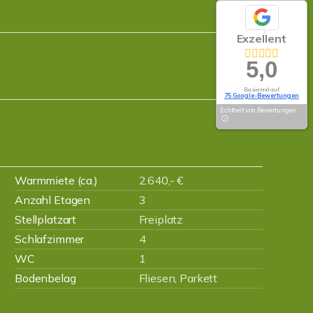
Exzellent
5,0
Basierend auf
75 Google-Bewertungen
Echtheit von Bewertungen
Warmmiete (ca.)
2.640,- €
Anzahl Etagen
3
Stellplatzart
Freiplatz
Schlafzimmer
4
WC
1
Bodenbelag
Fliesen, Parkett