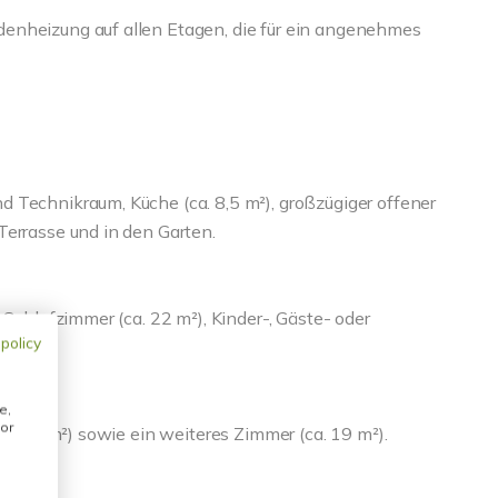
enheizung auf allen Etagen, die für ein angenehmes
 Technikraum, Küche (ca. 8,5 m²), großzügiger offener
Terrasse und in den Garten.
 Schlafzimmer (ca. 22 m²), Kinder-, Gäste- oder
 policy
e,
or
ca. 21 m²) sowie ein weiteres Zimmer (ca. 19 m²).