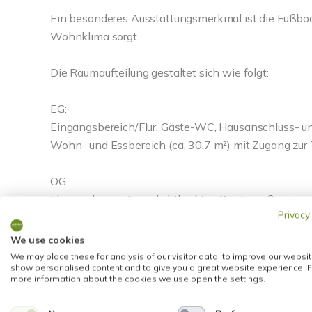
Ein besonderes Ausstattungsmerkmal ist die Fußbod
Wohnklima sorgt.
Die Raumaufteilung gestaltet sich wie folgt:
EG:
Eingangsbereich/Flur, Gäste-WC, Hausanschluss- und
Wohn- und Essbereich (ca. 30,7 m²) mit Zugang zur 
OG:
Flur, modernes Tageslichtbad (ca. 8 m²), großzügiges
Privacy
Arbeitszimmer (ca. 10 m²).
We use cookies
DG:
We may place these for analysis of our visitor data, to improve our websit
show personalised content and to give you a great website experience. F
Kleiner Flur, weiteres Tageslichtbad, Schlafzimmer (
more information about the cookies we use open the settings.
Die Highlights im Überblick: