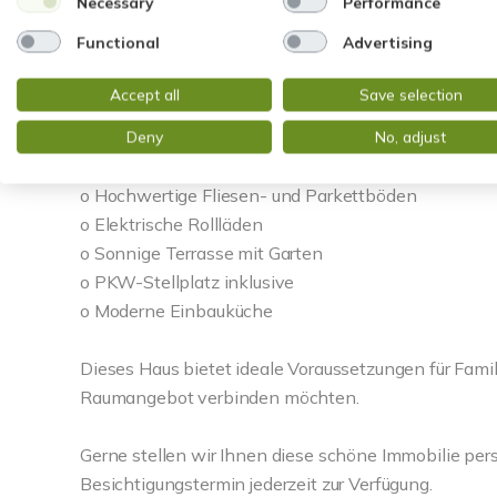
Necessary
Performance
Functional
Advertising
o Zwei Tageslichtbäder
o Modernes Bad mit Wanne und Dusche
Accept all
Save selection
o Zusätzliches Duschbad
o Separates Gäste-WC
Deny
No, adjust
o Fußbodenheizung auf allen Etagen
o Hochwertige Fliesen- und Parkettböden
o Elektrische Rollläden
o Sonnige Terrasse mit Garten
o PKW-Stellplatz inklusive
o Moderne Einbauküche
Dieses Haus bietet ideale Voraussetzungen für Fam
Raumangebot verbinden möchten.
Gerne stellen wir Ihnen diese schöne Immobilie per
Besichtigungstermin jederzeit zur Verfügung.