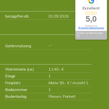
Exzellent
bezugsfrei ab
01.09.2026
5,0
Basierend auf
75 Google-Bewertungen
Echtheit von Bewertungen
Gartennutzung
Warmmiete (ca.)
1.140,- €
Etage
1
Freiplatz
Miete 50,- € / Anzahl 1
Badezimmer
1
Bodenbelag
Fliesen, Parkett