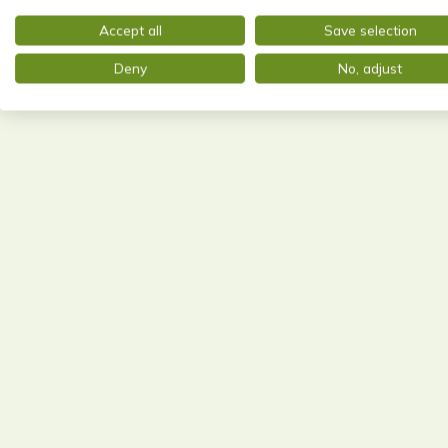
Accept all
Save selection
Deny
No, adjust
61,60 kWh / (m²*a)
Endenergiebedarf