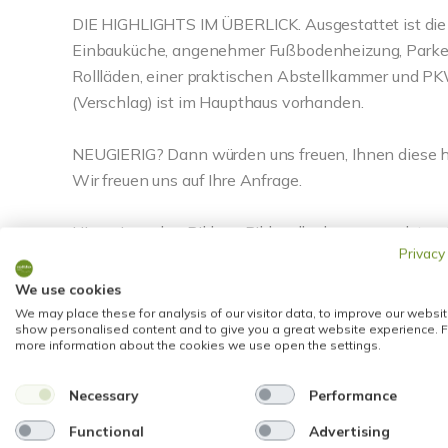
DIE HIGHLIGHTS IM ÜBERLICK. Ausgestattet ist di
Einbauküche, angenehmer Fußbodenheizung, Parket
Rollläden, einer praktischen Abstellkammer und PKW-
(Verschlag) ist im Haupthaus vorhanden.
NEUGIERIG? Dann würden uns freuen, Ihnen diese h
Wir freuen uns auf Ihre Anfrage.
Hinweis zu den Bildern: Bildquelle der verwendeten
Privacy
We use cookies
We may place these for analysis of our visitor data, to improve our websit
show personalised content and to give you a great website experience. F
more information about the cookies we use open the settings.
Energieausweis (Bedarfsausweis)
Necessary
Performance
Functional
Advertising