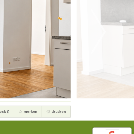
ock (
)
merken
drucken