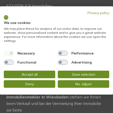
STADTBLICK Immobilien
Glockengasse 2
Privacy policy
65199 Wiesbaden
We use cookies
We may place these for analysis of our visitor data, to improve our
Tel.:
+49 611 9742 872
website, show personalised content and to give you a great website
experience. For more information about the cookies we use open the
Fax: +49 611 9742 896
settings.
Mail:
info@stadtblick-immobilien.de
Necessary
Performance
Web:
www.stadtblick-immobilien.de
Functional
Advertising
Accept all
Save selection
PROFIL
Deny
No, adjust
Regional und vor Ort! Als kompetenter
Immobilienmakler in Wiesbaden
stehen wir Ihnen
beim Verkauf und bei der Vermietung Ihrer Immobilie
zur Seite.