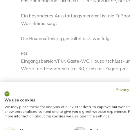
das Raumangebot durch ca. 11 m² Nutzfläche, beste
Ein besonderes Ausstattungsmerkmal ist die Fußbod
Wohnklima sorgt.
Die Raumaufteilung gestaltet sich wie folgt:
EG:
Eingangsbereich/Flur, Gäste-WC, Hausanschluss- und
Wohn- und Essbereich (ca. 30,7 m²) mit Zugang zur 
OG:
Privacy
Flur, modernes Tageslichtbad (ca. 8 m²), großzügiges
Arbeitszimmer (ca. 10 m²).
We use cookies
We may place these for analysis of our visitor data, to improve our websit
show personalised content and to give you a great website experience. F
DG:
more information about the cookies we use open the settings.
Kleiner Flur, weiteres Tageslichtbad, Schlafzimmer (