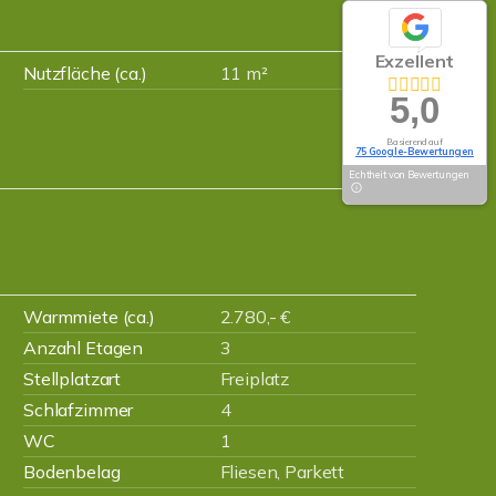
Exzellent
Nutzfläche (ca.)
11 m²
5,0
Basierend auf
75 Google-Bewertungen
Echtheit von Bewertungen
Warmmiete (ca.)
2.780,- €
Anzahl Etagen
3
Stellplatzart
Freiplatz
Schlafzimmer
4
WC
1
Bodenbelag
Fliesen, Parkett