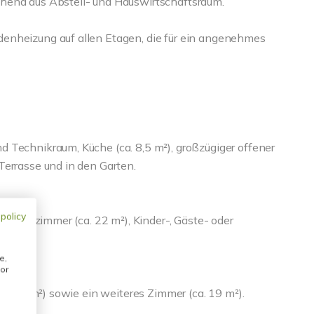
hend aus Abstell- und Hauswirtschaftsraum.
enheizung auf allen Etagen, die für ein angenehmes
 Technikraum, Küche (ca. 8,5 m²), großzügiger offener
Terrasse und in den Garten.
 policy
 Schlafzimmer (ca. 22 m²), Kinder-, Gäste- oder
e,
or
ca. 21 m²) sowie ein weiteres Zimmer (ca. 19 m²).