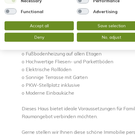
Necessary
Performance
Die Highlights im Überblick:
Functional
Advertising
o Zwei Tageslichtbäder
Accept all
Save selection
o Modernes Bad mit Wanne und Dusche
Deny
No, adjust
o Zusätzliches Duschbad
o Separates Gäste-WC
o Fußbodenheizung auf allen Etagen
o Hochwertige Fliesen- und Parkettböden
o Elektrische Rollläden
o Sonnige Terrasse mit Garten
o PKW-Stellplatz inklusive
o Moderne Einbauküche
Dieses Haus bietet ideale Voraussetzungen für Fam
Raumangebot verbinden möchten.
Gerne stellen wir Ihnen diese schöne Immobilie per