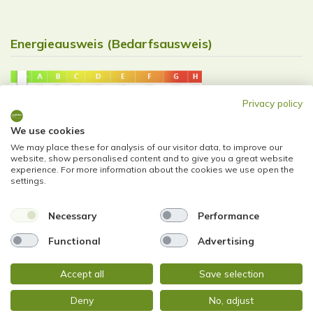
Energieausweis (Bedarfsausweis)
Privacy policy
23 kWh / (m²*a)
We use cookies
Endenergiebedarf
We may place these for analysis of our visitor data, to improve our
website, show personalised content and to give you a great website
experience. For more information about the cookies we use open the
settings.
Weitere Informationen
Necessary
Performance
Functional
Advertising
Wesentlicher Energieträger
Luft/Wasser-Wärmepumpfe
Energieausweis
Accept all
Save selection
2022-02-18
Ausstelldatum
Deny
No, adjust
Energieausweis gültig bis
17.02.2032