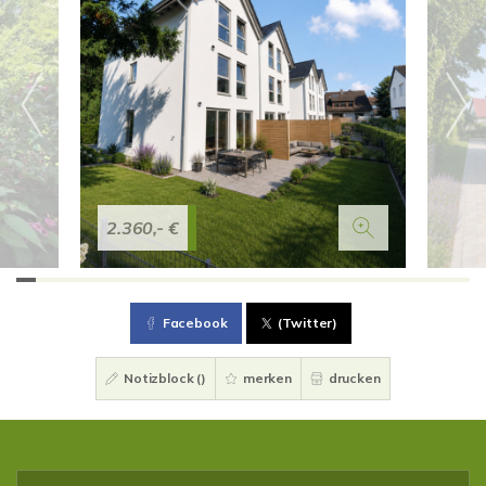
2.360,- €
Facebook
(Twitter)
Notizblock (
)
merken
drucken