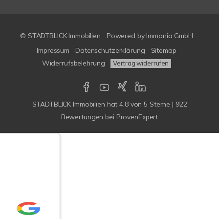
© STADTBLICK Immobilien
Powered by
Immonia GmbH
Impressum
Datenschutzerklärung
Sitemap
Widerrufsbelehrung
Vertrag widerrufen
STADTBLICK Immobilien
hat
4,8
von
5
Sterne
|
922
Bewertungen
bei ProvenExpert
Google-
ertungen
Echtheit
n Bewertungen