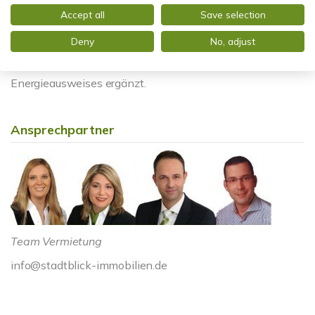
HINWEIS ZUM ENERGIEAUSWEIS: Der Energieausweis
Accept all
Save selection
wurde bereits beauftragt und wird nach Fertigstellung
Deny
No, adjust
kurzfristig zur Verfügung gestellt. Fehlende
Pflichtangaben werden nach Vorlage des
Energieausweises ergänzt.
Ansprechpartner
Team Vermietung
info@stadtblick-immobilien.de