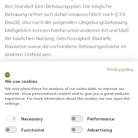
den Standort kein Bebauungsplan. Die mögliche
Bebauung richtet sich daher voraussichtlich nach § 34
BauGB, also nach der prägenden Umgebungsbebauung.
Maßgeblich können hierbei unter anderem Art und Maß
der baulichen Nutzung, Geschossigkeit, Bautiefe,
Bauweise sowie die vorhandene Bebauungsstruktur im
direkten Umfeld sein.
Privacy policy
Hinweis: Die Immobilie wird im derzeitigen Zustand
angeboten. Das Vorderhaus ist stark sanierungsbedürftig
We use cookies
und derzeit nicht bewohnbar. Das zusätzliche
We may place these for analysis of our visitor data, to improve our
Baugrundstück ist noch nicht erschlossen. Sämtliche
website, show personalised content and to give you a great website
experience. For more information about the cookies we use open the
Bebauungs-, Nutzungs-, Umbau- und
settings.
Entwicklungsmöglichkeiten sind vom Käufer
eigenständig und auf eigene Kosten baurechtlich zu
Necessary
Performance
prüfen.
Functional
Advertising