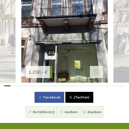
1.250,- €
Facebook
(Twitter)
Notizblock (
)
merken
drucken