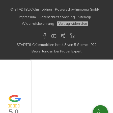
© STADTBLICK Immobilien
Powered by
Immonia GmbH
Impressum
Datenschutzerklärung
Sitemap
Widerrufsbelehrung
Vertrag widerrufen
STADTBLICK Immobilien
hat
4,8
von
5
Sterne
|
922
Bewertungen
bei ProvenExpert
Google-
ertungen
Echtheit
n Bewertungen
5,0