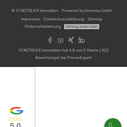
© STADTBLICK Immobilien
Powered by
Immonia GmbH
Impressum
Datenschutzerklärung
Sitemap
Widerrufsbelehrung
Vertrag widerrufen
STADTBLICK Immobilien
hat
4,8
von
5
Sterne
|
922
Bewertungen
bei ProvenExpert
Google-
ertungen
Echtheit
n Bewertungen
5,0