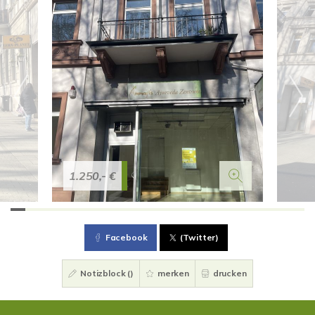
1.250,- €
Facebook
(Twitter)
Notizblock (
)
merken
drucken