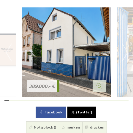
389.000,- €
Facebook
(Twitter)
Notizblock (
)
merken
drucken