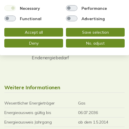
Necessary
Performance
Energieausweis (Bedarfsausweis)
Functional
Advertising
Accept all
Save selection
Deny
No, adjust
393 kWh / (m²*a)
Endenergiebedarf
Weitere Informationen
Wesentlicher Energieträger
Gas
Energieausweis gültig bis
06.07.2036
Energieausweis Jahrgang
ab dem 1.5.2014