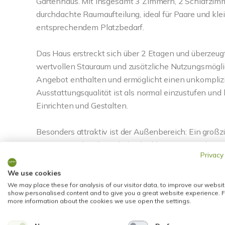
Gartenhaus. Mit insgesamt 3 Zimmern, 2 Schlafzimm
durchdachte Raumaufteilung, ideal für Paare und kle
entsprechendem Platzbedarf.
Das Haus erstreckt sich über 2 Etagen und überzeugt 
wertvollen Stauraum und zusätzliche Nutzungsmögli
Angebot enthalten und ermöglicht einen unkomplizie
Ausstattungsqualität ist als normal einzustufen und
Einrichten und Gestalten.
Besonders attraktiv ist der Außenbereich: Ein großz
(Carport) und mehrere hübsche kleine Oasen, darunt
Privacy
Der Hofbereich erweitert den Wohnraum ins Freie u
We use cookies
kleine Auszeiten oder gesellige Momente mit Famili
We may place these for analysis of our visitor data, to improve our websit
show personalised content and to give you a great website experience. F
Mainz-Gonsenheim ist dieser private Rückzugsort ein
more information about the cookies we use open the settings.
harmonisch miteinander verbinden.