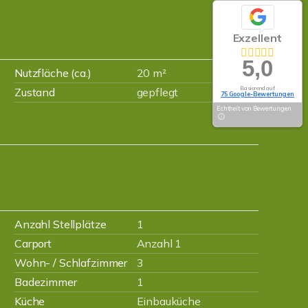
Exzellent
5,0
Nutzfläche (ca.)
20 m²
Basierend auf
Zustand
gepflegt
75 Google-Bewertungen
Echtheit von Bewertungen
Anzahl Stellplätze
1
Carport
Anzahl 1
Wohn- / Schlafzimmer
3
Badezimmer
1
Küche
Einbauküche