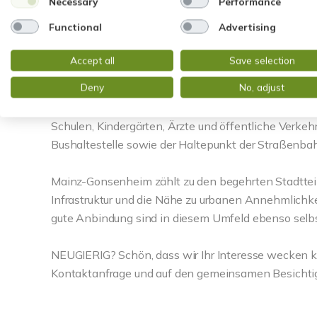
Necessary
Performance
Die Immobilie präsentiert sich insgesamt als gepfle
Functional
Advertising
angenehmen Wohnambiente. Dank der kompakten Grö
zugleich vielseitig nutzbar und ein echtes Raumwund
Accept all
Save selection
Aufteilung und der wertvollen Außenfläche macht di
Deny
No, adjust
behagliches Zuhause in einem gewachsenen Wohnu
Schulen, Kindergärten, Ärzte und öffentliche Verkehr
Bushaltestelle sowie der Haltepunkt der Straßenbahn
Mainz-Gonsenheim zählt zu den begehrten Stadtteil
Infrastruktur und die Nähe zu urbanen Annehmlichke
gute Anbindung sind in diesem Umfeld ebenso selbs
NEUGIERIG? Schön, dass wir Ihr Interesse wecken k
Kontaktanfrage und auf den gemeinsamen Besichtig