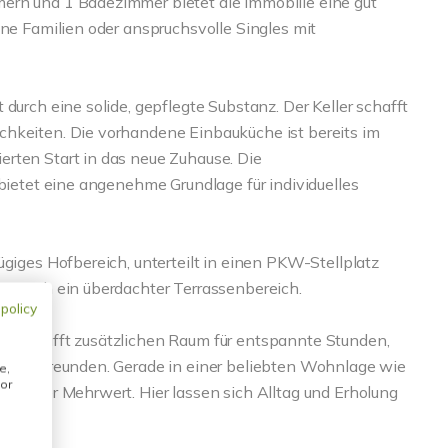
ern und 1 Badezimmer bietet die Immobilie eine gut
ine Familien oder anspruchsvolle Singles mit
durch eine solide, gepflegte Substanz. Der Keller schafft
chkeiten. Die vorhandene Einbauküche ist bereits im
rten Start in das neue Zuhause. Die
 bietet eine angenehme Grundlage für individuelles
ügiges Hofbereich, unterteilt in einen PKW-Stellplatz
er auch ein überdachter Terrassenbereich.
 policy
nd schafft zusätzlichen Raum für entspannte Stunden,
e und Freunden. Gerade in einer beliebten Wohnlage wie
e,
or
 echter Mehrwert. Hier lassen sich Alltag und Erholung