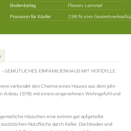
Bodenbelag
Fliesen, Laminat
Provision für Käufer
2,98 % vom Gesamtverkaufspr
s
GEMÜTLICHES EINFAMILIENHAUS MIT HOFIDYLLE
heim verbindet den Charme eines Hauses aus dem Jahr
inen Anbau 1978) mit einem angenehmen Wohngefühl und
 gemütliche Häuschen eine extrem gut aufgeteilte
zusätzlichen Nutzfläche durch Keller, Dachboden und