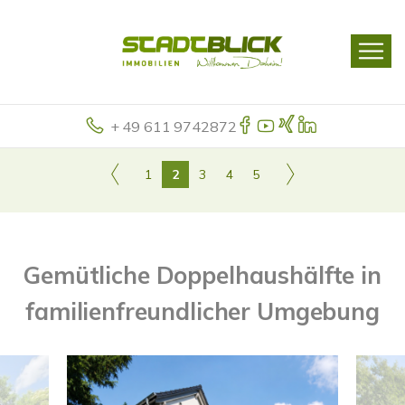
+ 49 611 9742872
1
2
3
4
5
Gemütliche Doppelhaushälfte in
familienfreundlicher Umgebung