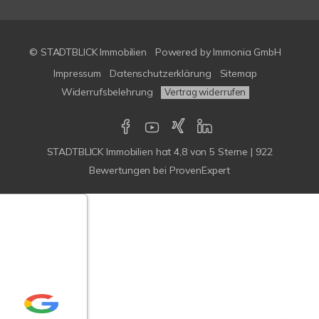
© STADTBLICK Immobilien
Powered by
Immonia GmbH
Impressum
Datenschutzerklärung
Sitemap
Widerrufsbelehrung
Vertrag widerrufen
STADTBLICK Immobilien
hat
4,8
von
5
Sterne
|
922
Bewertungen
bei ProvenExpert
Google-
ertungen
Echtheit
n Bewertungen