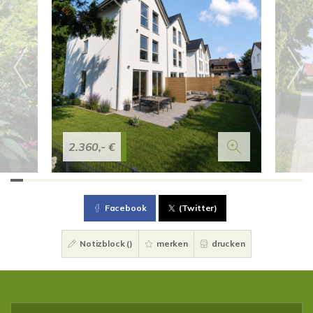
2.360,- €
Facebook
(Twitter)
Notizblock (
)
merken
drucken