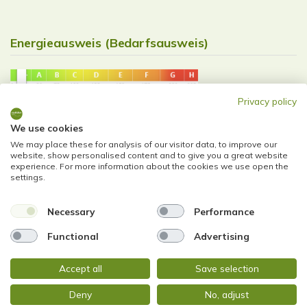
Energieausweis (Bedarfsausweis)
Privacy policy
23 kWh / (m²*a)
We use cookies
Endenergiebedarf
We may place these for analysis of our visitor data, to improve our
website, show personalised content and to give you a great website
experience. For more information about the cookies we use open the
settings.
Weitere Informationen
Necessary
Performance
Functional
Advertising
Wesentlicher Energieträger
Luft/Wasser-Wärmepumpfe
Energieausweis
Accept all
Save selection
2022-02-18
Ausstelldatum
Deny
No, adjust
Energieausweis gültig bis
17.02.2032