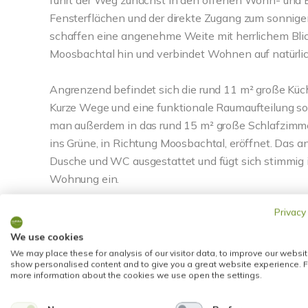
führt der Weg zunächst in den offenen Wohn- und E
Fensterflächen und der direkte Zugang zum sonnige
schaffen eine angenehme Weite mit herrlichem Blic
Moosbachtal hin und verbindet Wohnen auf natürli
Angrenzend befindet sich die rund 11 m² große Küch
Kurze Wege und eine funktionale Raumaufteilung sor
man außerdem in das rund 15 m² große Schlafzimmer
ins Grüne, in Richtung Moosbachtal, eröffnet. Das
Dusche und WC ausgestattet und fügt sich stimmig 
Wohnung ein.
Privacy
Über eine Wendeltreppe gelangt man aus dem Flur i
Wohnraum ideal ergänzt. Hier befindet sich ein wei
We use cookies
überdachten Südwestterrasse - ein lauschiges Plätz
We may place these for analysis of our visitor data, to improve our websit
show personalised content and to give you a great website experience. F
Umfeld eine harmonische Verbindung zwischen Innen
more information about the cookies we use open the settings.
als Rückzugsraum als auch als separates Arbeits- 
Abstellraum (rd. 9,6 m²) auf dieser Ebene sorgen für