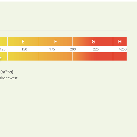
 (m²*a)
skennwert