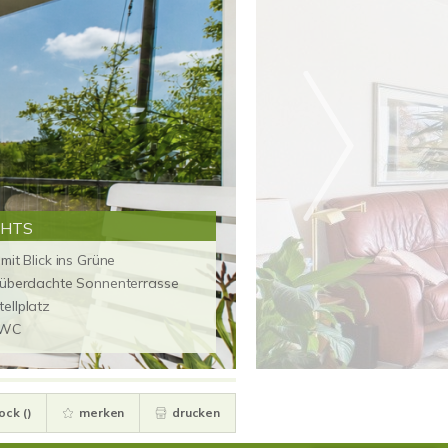
GHTS
mit Blick ins Grüne
 überdachte Sonnenterrasse
ellplatz
-WC
ock (
)
merken
drucken