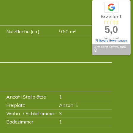
Exzellent
5,0
Nutzfläche (ca.)
9,60 m²
Basierend auf
75 Google-Bewertungen
Echtheit von Bewertungen
Anzahl Stellplätze
1
Freiplatz
Anzahl 1
Wohn- / Schlafzimmer
3
Badezimmer
1