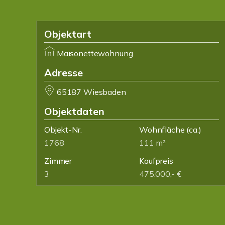
Objektart
Maisonettewohnung
Adresse
65187 Wiesbaden
Objektdaten
Objekt-Nr.
Wohnfläche
(ca.)
1768
111 m²
Zimmer
Kaufpreis
3
475.000,- €