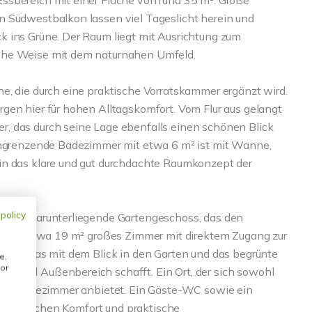
ssbereich mit einer Fläche von rund 35 m². Große
n Südwestbalkon lassen viel Tageslicht herein und
k ins Grüne. Der Raum liegt mit Ausrichtung zum
che Weise mit dem naturnahen Umfeld.
e, die durch eine praktische Vorratskammer ergänzt wird.
gen hier für hohen Alltagskomfort. Vom Flur aus gelangt
, das durch seine Lage ebenfalls einen schönen Blick
 angrenzende Badezimmer mit etwa 6 m² ist mit Wanne,
in das klare und gut durchdachte Raumkonzept der
 policy
n das darunterliegende Gartengeschoss, das den
teres, etwa 19 m² großes Zimmer mit direktem Zugang zur
chen, das mit dem Blick in den Garten und das begrünte
e,
or
- und Außenbereich schafft. Ein Ort, der sich sowohl
oder Gästezimmer anbietet. Ein Gäste-WC sowie ein
 zusätzlichen Komfort und praktische