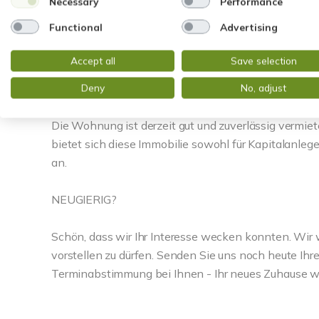
Necessary
Performance
Nutzungsmöglichkeiten.
Functional
Advertising
Ein besonderer Pluspunkt und ein weiterer praktische
Accept all
Save selection
Wohnung gehörende PKW-Stellplatz. Er befindet sich
unmittelbarer Nähe zur Wohnung.
Deny
No, adjust
Die Wohnung ist derzeit gut und zuverlässig vermiet
bietet sich diese Immobilie sowohl für Kapitalanleger
an.
NEUGIERIG?
Schön, dass wir Ihr Interesse wecken konnten. Wir 
vorstellen zu dürfen. Senden Sie uns noch heute Ihr
Terminabstimmung bei Ihnen - Ihr neues Zuhause wa