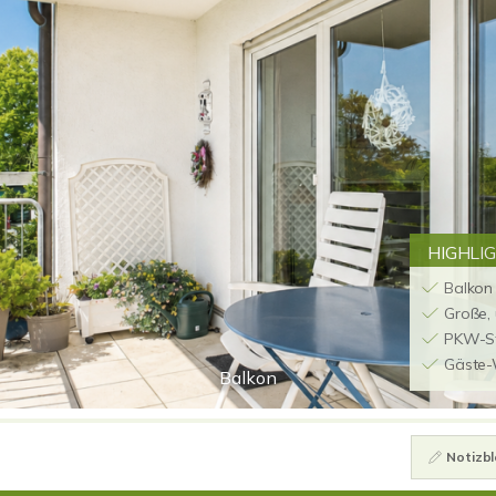
HIGHLI
Balkon 
Große,
PKW-St
Gäste
Balkon
Notizbl