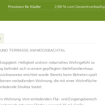
Provision für Käufer
2,98 % vom Gesamtverkaufspr
s
 UND TERRASSE AM MOOSBACHTAL
ügigkeit, Helligkeit und ein naturnahes Wohngefühl zu
g befindet sich in einem gepflegten Mehrfamilienhaus
ssivbauweise errichtet wurde. Bereits beim Betreten spürt
Ebenen verlaufenden Wohnung, die mit einer Wohnfläche
nladende Struktur bietet.
nen Wohnung. Vom einladenden Flur- und Eingangsbereich