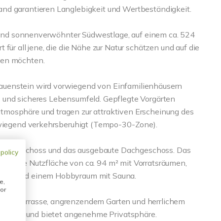
nd garantieren Langlebigkeit und Wertbeständigkeit.
er und sonnenverwöhnter Südwestlage, auf einem ca. 524
für all jene, die die Nähe zur Natur schätzen und auf die
ten möchten.
auenstein wird vorwiegend von Einfamilienhäusern
 und sicheres Lebensumfeld. Gepflegte Vorgärten
tmosphäre und tragen zur attraktiven Erscheinung des
erwiegend verkehrsberuhigt (Tempo-30-Zone).
in Vollgeschoss und das ausgebaute Dachgeschoss. Das
 policy
usätzliche Nutzfläche von ca. 94 m² mit Vorratsräumen,
mmer und einem Hobbyraum mit Sauna.
e,
or
nnenterrasse, angrenzendem Garten und herrlichem
tspannen und bietet angenehme Privatsphäre.