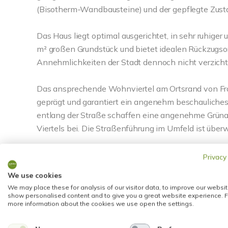
(Bisotherm-Wandbausteine) und der gepflegte Zusta
Das Haus liegt optimal ausgerichtet, in sehr ruhig
m² großen Grundstück und bietet idealen Rückzugsort 
Annehmlichkeiten der Stadt dennoch nicht verzich
Das ansprechende Wohnviertel am Ortsrand von Fr
geprägt und garantiert ein angenehm beschauliches
entlang der Straße schaffen eine angenehme Grüna
Viertels bei. Die Straßenführung im Umfeld ist üb
Die Wohnfläche von ca. 178 m² verteilt sich auf e
Privacy
Haus ist voll unterkellert und bietet dadurch eine z
We use cookies
Heizungs- und Waschkeller sowie einem Arbeitszi
We may place these for analysis of our visitor data, to improve our websit
show personalised content and to give you a great website experience. F
more information about the cookies we use open the settings.
Genießen Sie den Außenbereich mit großzügiger So
Blick ins Grüne. Dieser Bereich ist perfekt zum En