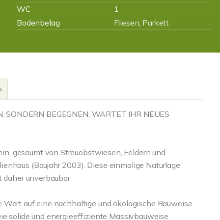
WC
1
Bodenbelag
Fliesen, Parkett
s
, SONDERN BEGEGNEN, WARTET IHR NEUES
in, gesäumt von Streuobstwiesen, Feldern und
ienhaus (Baujahr 2003). Diese einmalige Naturlage
t daher unverbaubar.
e Wert auf eine nachhaltige und ökologische Bauweise
ie solide und energieeffiziente Massivbauweise