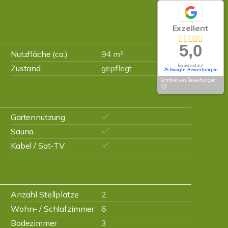
Exzellent
5,0
Nutzfläche (ca.)
94 m²
Basierend auf
Zustand
gepflegt
75 Google-Bewertungen
Echtheit von Bewertungen
Gartennutzung
Sauna
Kabel / Sat-TV
Anzahl Stellplätze
2
Wohn- / Schlafzimmer
6
Badezimmer
3