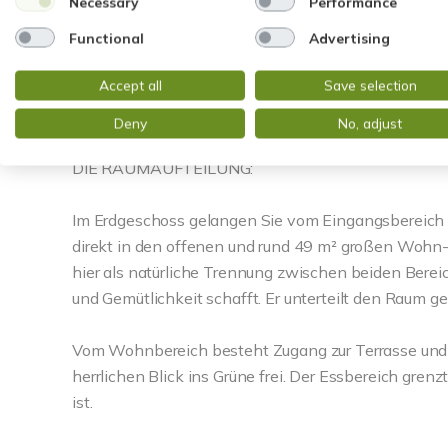
Necessary
Performance
Der Innenbereich überzeugt durch einen durchdachte
Functional
Advertising
Platzangebot. Die Zimmer sind schön geschnitten u
Accept all
Save selection
Raumhöhen (Erdgeschoss ca. 2,64 m, Obergeschoss ca.
Gestaltungsmöglichkeiten, auch bei der Wahl Ihrer 
Deny
No, adjust
DIE RAUMAUFTEILUNG:
Im Erdgeschoss gelangen Sie vom Eingangsbereich 
direkt in den offenen und rund 49 m² großen Wohn- 
hier als natürliche Trennung zwischen beiden Bere
und Gemütlichkeit schafft. Er unterteilt den Raum g
Vom Wohnbereich besteht Zugang zur Terrasse und 
herrlichen Blick ins Grüne frei. Der Essbereich grenz
ist.