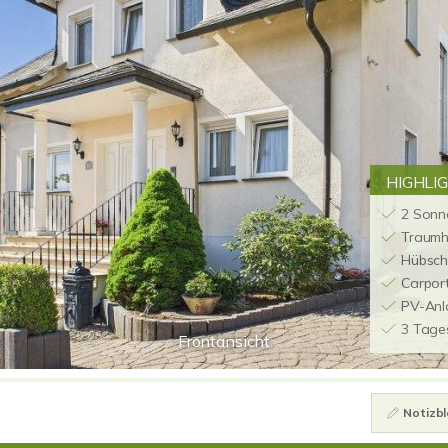
HIGHLI
2 Sonn
Traumh
Hübsch
Carpor
PV-Anl
3 Tage
Frontansicht
Notizbl