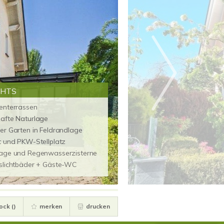
GHTS
enterrassen
afte Naturlage
er Garten in Feldrandlage
t und PKW-Stellplatz
age und Regenwasserzisterne
slichtbäder + Gäste-WC
ock (
)
merken
drucken