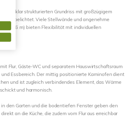
n und klar strukturierten Grundriss mit großzügigem
nd gut belichtet. Viele Stellwände und angenehme
 2,56 m) bieten Flexibilität mit individuellen
Möbel.
mit Flur, Gäste-WC und separatem Hauswirtschaftsraum
und Essbereich. Der mittig positionierte Kaminofen dient
ichen und ist zugleich verbindendes Element, das Wärme
eschickt und harmonisch.
in den Garten und die bodentiefen Fenster geben den
t direkt an die Küche, die zudem vom Flur aus erreichbar