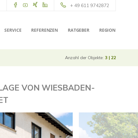
+ 49 611 9742872
SERVICE
REFERENZEN
RATGEBER
REGION
Anzahl der Objekte:
3 | 22
LAGE VON WIESBADEN-
ET