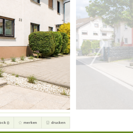
ock (
)
merken
drucken