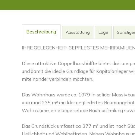
Beschreibung
Ausstattung
Lage
Sonstige
IHRE GELEGENHEIT! GEPFLEGTES MEHRFAMILI
Diese attraktive Doppelhaushälfte bietet drei an
und damit die ideale Grundlage für Kapitalanleger w
miteinander verbinden möchten.
Das Wohnhaus wurde ca. 1979 in solider Massivbauw
von rund 235 m² ein klar gegliedertes Raumangebot b
Wohnräume, eine angenehme Raumaufteilung sowie
Das Grundstück umfasst ca. 377 m² und ist nach Süd
Hellichkeit und Wohlbefinden. Neben Wohnhaus und 