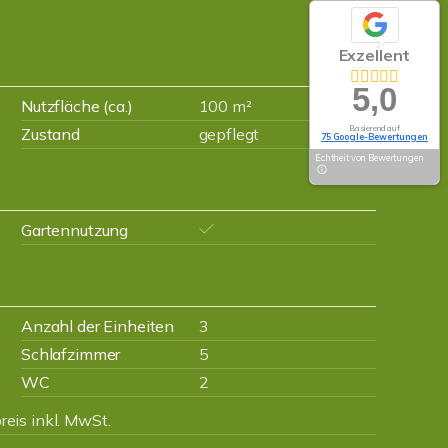
Exzellent
5,0
Nutzfläche (ca.)
100 m²
Basierend auf
Zustand
gepflegt
75 Google-Bewertungen
Echtheit von Bewertungen
Gartennutzung
Anzahl der Einheiten
3
Schlafzimmer
5
WC
2
eis inkl. MwSt.