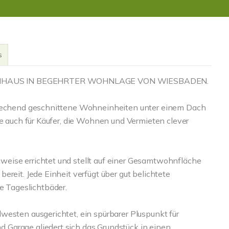
s
ENHAUS IN BEGEHRTER WOHNLAGE VON WIESBADEN.
sprechend geschnittene Wohneinheiten unter einem Dach
ie auch für Käufer, die Wohnen und Vermieten clever
eise errichtet und stellt auf einer Gesamtwohnfläche
ereit. Jede Einheit verfügt über gut belichtete
 Tageslichtbäder.
westen ausgerichtet, ein spürbarer Pluspunkt für
Garage gliedert sich das Grundstück in einen