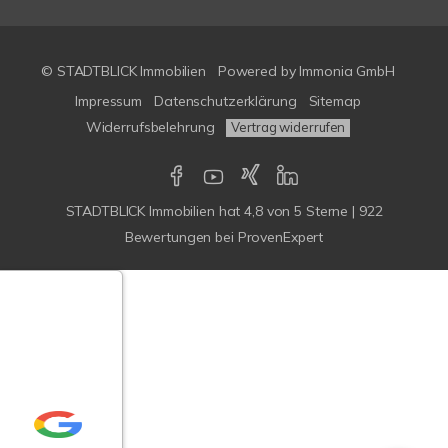
© STADTBLICK Immobilien
Powered by
Immonia GmbH
Impressum
Datenschutzerklärung
Sitemap
Widerrufsbelehrung
Vertrag widerrufen
STADTBLICK Immobilien
hat
4,8
von
5
Sterne
|
922
Bewertungen
bei ProvenExpert
Google-
ertungen
Echtheit
n Bewertungen