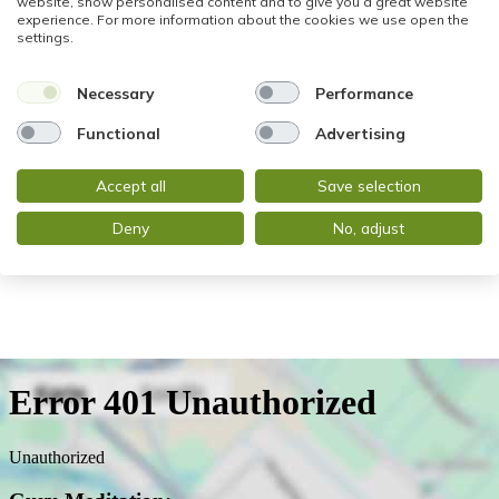
website, show personalised content and to give you a great website
experience. For more information about the cookies we use open the
settings.
Necessary
Performance
Functional
Advertising
Herr Gabriel Attia
Accept all
Save selection
Telefon: +49 611 9742872
Telefax: +49 0611 9742896
Deny
No, adjust
info@stadtblick-immobilien.de