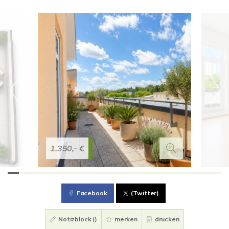
1.350,- €
Facebook
(Twitter)
Notizblock (
)
merken
drucken