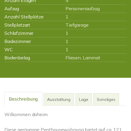
Anzahl Etagen
5
Aufzug
Personenaufzug
Anzahl Stellplätze
1
Stellplatzart
Tiefgarage
Schlafzimmer
1
Badezimmer
1
WC
1
Bodenbelag
Fliesen, Laminat
Beschreibung
Ausstattung
Lage
Sonstiges
Wilkommen daheim
Diese geräumige Penthousewohnung bietet auf ca. 121