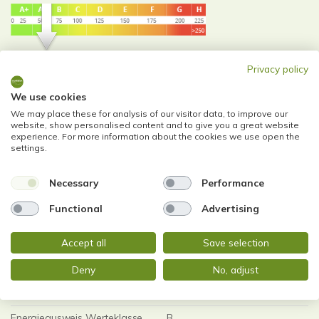
58 kWh / (m²*a)
Privacy policy
Energieverbrauchskennwert
We use cookies
We may place these for analysis of our visitor data, to improve our
website, show personalised content and to give you a great website
experience. For more information about the cookies we use open the
Weitere Informationen
settings.
Necessary
Performance
Wesentlicher Energieträger
Fernwärme
Functional
Advertising
Energieausweis Ausstelldatum
2018-11-07
Energieausweis gültig bis
07.11.2028
Accept all
Save selection
Energieausweis Jahrgang
ab dem 1.5.2014
Deny
No, adjust
Energieverbrauch für
enthalten
Warmwasser
Energieausweis Werteklasse
B