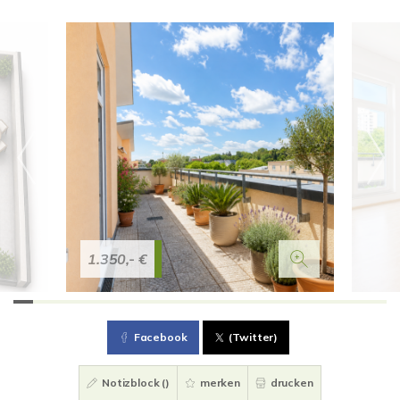
1.350,- €
Facebook
(Twitter)
Notizblock (
)
merken
drucken