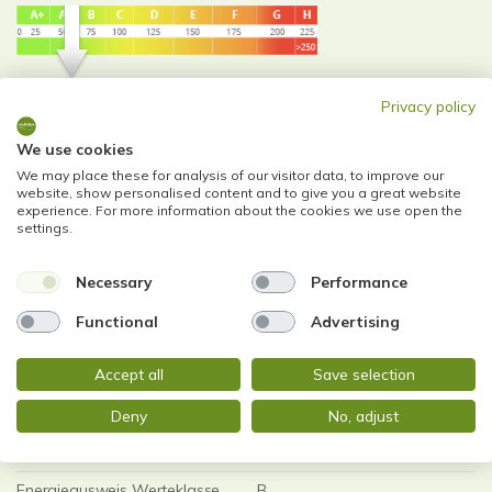
58 kWh / (m²*a)
Privacy policy
Energieverbrauchskennwert
We use cookies
We may place these for analysis of our visitor data, to improve our
website, show personalised content and to give you a great website
experience. For more information about the cookies we use open the
Weitere Informationen
settings.
Necessary
Performance
Wesentlicher Energieträger
Fernwärme
Functional
Advertising
Energieausweis Ausstelldatum
2018-11-07
Energieausweis gültig bis
07.11.2028
Accept all
Save selection
Energieausweis Jahrgang
ab dem 1.5.2014
Deny
No, adjust
Energieverbrauch für
enthalten
Warmwasser
Energieausweis Werteklasse
B