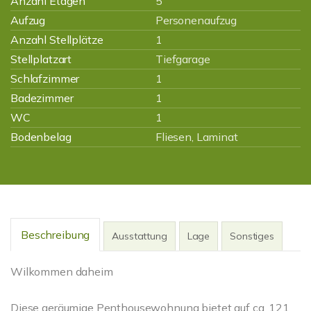
Anzahl Etagen
5
Aufzug
Personenaufzug
Anzahl Stellplätze
1
Stellplatzart
Tiefgarage
Schlafzimmer
1
Badezimmer
1
WC
1
Bodenbelag
Fliesen, Laminat
Beschreibung
Ausstattung
Lage
Sonstiges
Wilkommen daheim
Diese geräumige Penthousewohnung bietet auf ca. 121