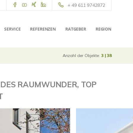
+ 49 611 9742872
SERVICE
REFERENZEN
RATGEBER
REGION
Anzahl der Objekte:
3 | 38
NDES RAUMWUNDER, TOP
T