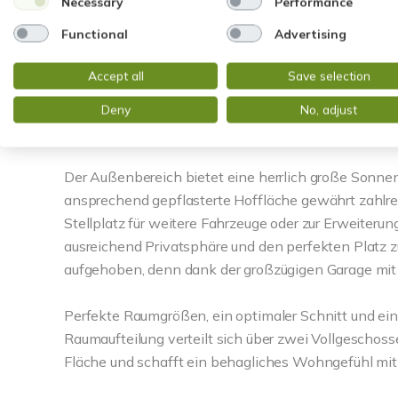
Necessary
Performance
Erleben Sie ein Zuhause, in dem Wohnkomfort auf e
Functional
Advertising
Massivbauweise garantiert Langlebigkeit und Wertb
im Wohnbereich und edle Eichendielen in allen wei
Accept all
Save selection
Markengeräten sowie zwei moderne Tageslichtbäder 
smarter App-Steuerung und moderne Fenster sorgen
Deny
No, adjust
im Wohn-/Essbereich ist ein weiteres Highlight und 
Der Außenbereich bietet eine herrlich große Sonne
ansprechend gepflasterte Hoffläche gewährt zahlre
Stellplatz für weitere Fahrzeuge oder zur Erweiteru
ausreichend Privatsphäre und den perfekten Platz z
aufgehoben, denn dank der großzügigen Garage mit e
Perfekte Raumgrößen, ein optimaler Schnitt und ein 
Raumaufteilung verteilt sich über zwei Vollgeschos
Fläche und schafft ein behagliches Wohngefühl mit a