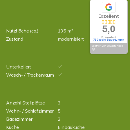
Exzellent
5,0
Nutzfläche (ca.)
135 m²
Basierend auf
Zustand
modernisiert
75 Google-Bewertungen
Echtheit von Bewertungen
Unterkellert
Wasch- / Trockenraum
Anzahl Stellplätze
3
Wohn- / Schlafzimmer
5
Badezimmer
2
Küche
Einbauküche