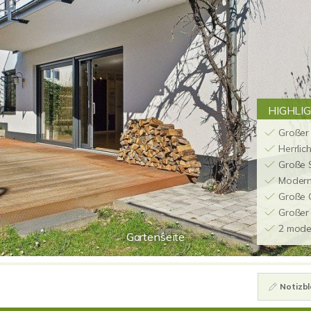
HIGHLI
Großer
Herrlic
Große 
Modern
Große 
Großer 
2 mode
Gartenseite
Notizbl