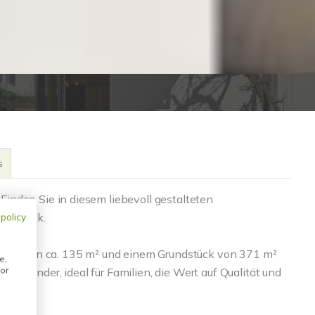
s
inden Sie in diesem liebevoll gestalteten
ienglück.
 policy
läche von ca. 135 m² und einem Grundstück von 371 m²
e,
or
umwunder, ideal für Familien, die Wert auf Qualität und