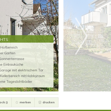
GHTS
 Hofbereich
her Garten
Sonnenterrasse
e Einbauküche
Garage mit elektrischem Tor
Kellerbereich mit Hobbyraum
rne Tageslichtbäder
ock (
)
merken
drucken