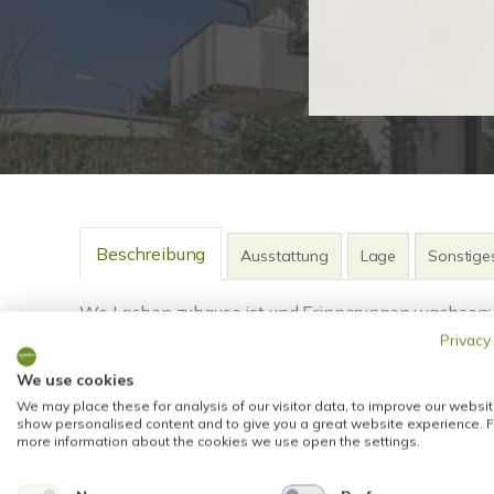
Beschreibung
Ausstattung
Lage
Sonstige
Wo Lachen zuhause ist und Erinnerungen wachsen: F
Einfamilienhaus den perfekten Rahmen für Ihr Famil
Privacy
We use cookies
Mit ca. 155 m² Wohnfläche zzgl. der üppigen Nutzf
We may place these for analysis of our visitor data, to improve our websit
show personalised content and to give you a great website experience. F
ist diese charmante Doppelhaushälfte ein wahres Ra
more information about the cookies we use open the settings.
Gemütlichkeit legen.