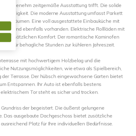
ine angenehm zeitgemäße Ausstattung trifft. Die solide
eständigkeit. Die moderne Ausstattung umfasst Parkett
teren Räumen. Eine voll ausgestattete Einbauküche mit
mit sind ebenfalls vorhanden. Elektrische Rollläden mit
 für zusätzlichen Komfort. Der romantische Kaminofen
sorgt für behagliche Stunden zur kühleren Jahreszeit.
nterrasse mit hochwertigem Holzbelag und die
iche Nutzungsmöglichkeiten, wie etwa als Spielbereich,
ng der Terrasse. Der hübsch eingewachsene Garten bietet
um Entspannen. Ihr Auto ist ebenfalls bestens
lektrischem Tor steht es sicher und trocken.
Grundriss der begeistert. Die äußerst gelungene
se. Das ausgebaute Dachgeschoss bietet zusätzliche
usreichend Platz für Ihre individuellen Bedürfnisse.