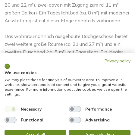
20 und 22 m²), zwei davon mit Zugang zum rd. 11 m²
großen Balkon. Ein Tageslichtbad (ca. 8 m²) mit moderner
Ausstattung ist auf dieser Etage ebenfalls vorhanden.
Das wohnraumähnlich ausgebaute Dachgeschoss bietet
zwei weitere große Räume (ca. 21 und 27 m²) und ein
zweites Duschbad (ca. 5 m²) mit Tageslicht. Ein idealer
Bereich für Gäste, der perfekte Rückzugsort für Teenager
Privacy policy
oder auch optimal als Homeoffice. Der Zugang zum
We use cookies
darübergelegenen Dachboden bietet zusätzlichen
We may place these for analysis of our visitor data, to improve our
Stauraum.
website, show personalised content and to give you a great website
experience. For more information about the cookies we use open the
settings.
Auch das Kellergeschoss ist ein echtes Highlight: Hier
erwarten Sie ein ausgebauter Hobbyraum (ca. 18 m²), eine
Necessary
Performance
Waschküche (ca. 11 m²), ein Vorratsraum sowie ein
Functional
Advertising
Abstellraum und der Heizungskeller. Der große Lagerraum
(ca. 15 m²) lässt sich ideal als Werkstatt oder für
Accept all
Save selection