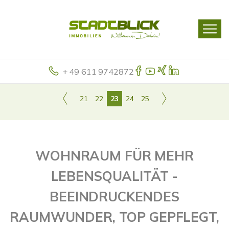
+ 49 611 9742872
21
22
23
24
25
WOHNRAUM FÜR MEHR
LEBENSQUALITÄT -
BEEINDRUCKENDES
RAUMWUNDER, TOP GEPFLEGT,