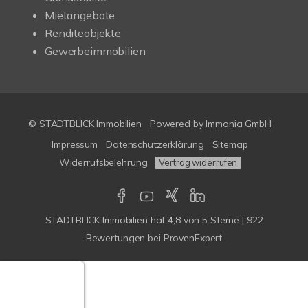
Mietangebote
Renditeobjekte
Gewerbeimmobilien
© STADTBLICK Immobilien
Powered by
Immonia GmbH
Impressum
Datenschutzerklärung
Sitemap
Widerrufsbelehrung
Vertrag widerrufen
STADTBLICK Immobilien
hat
4,8
von
5
Sterne
|
922
Bewertungen
bei ProvenExpert
Google-
ertungen
Echtheit