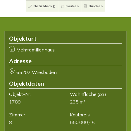
Notizblock (
)
merken
drucken
Objektart
Mehrfamilienhaus
Adresse
65207 Wiesbaden
Objektdaten
Objekt-Nr.
Wohnfläche
(ca.)
1789
235 m²
Zimmer
Kaufpreis
8
650.000,- €