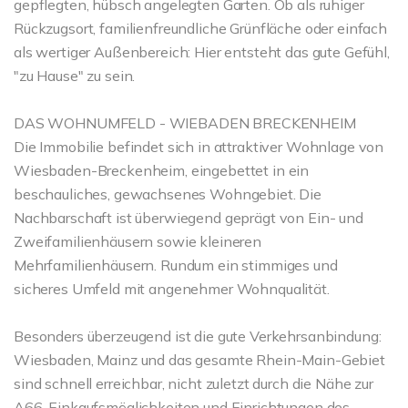
gepflegten, hübsch angelegten Garten. Ob als ruhiger
Rückzugsort, familienfreundliche Grünfläche oder einfach
als wertiger Außenbereich: Hier entsteht das gute Gefühl,
"zu Hause" zu sein.
DAS WOHNUMFELD - WIEBADEN BRECKENHEIM
Die Immobilie befindet sich in attraktiver Wohnlage von
Wiesbaden-Breckenheim, eingebettet in ein
beschauliches, gewachsenes Wohngebiet. Die
Nachbarschaft ist überwiegend geprägt von Ein- und
Zweifamilienhäusern sowie kleineren
Mehrfamilienhäusern. Rundum ein stimmiges und
sicheres Umfeld mit angenehmer Wohnqualität.
Besonders überzeugend ist die gute Verkehrsanbindung:
Wiesbaden, Mainz und das gesamte Rhein-Main-Gebiet
sind schnell erreichbar, nicht zuletzt durch die Nähe zur
A66. Einkaufsmöglichkeiten und Einrichtungen des