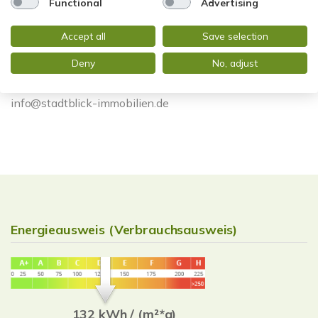
Functional
Advertising
Accept all
Save selection
Herr Gabriel Attia
Deny
No, adjust
Telefon: +49 611 9742872
Telefax: +49 0611 9742896
info@stadtblick-immobilien.de
Energieausweis (Verbrauchsausweis)
132 kWh / (m²*a)