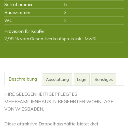
Schlafzimmer
5
Badezimmer
3
WC
2
Provision für Käufer
2,98 % vom Gesamtverkaufspreis inkl. MwSt.
Beschreibung
Ausstattung
Lage
Sonstiges
IHRE GELEGENHEIT! GEPFLEGTES
MEHRFAMILIENHAUS IN BEGEHRTER WOHNLAGE
VON WIESBADEN.
Diese attraktive Doppelhaushälfte bietet drei