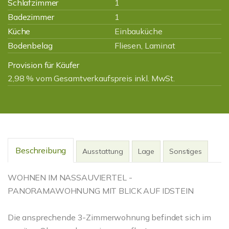
Schlafzimmer
1
Badezimmer
1
Küche
Einbauküche
Bodenbelag
Fliesen, Laminat
Provision für Käufer
2,98 % vom Gesamtverkaufspreis inkl. MwSt.
Beschreibung
Ausstattung
Lage
Sonstiges
WOHNEN IM NASSAUVIERTEL -
PANORAMAWOHNUNG MIT BLICK AUF IDSTEIN
Die ansprechende 3-Zimmerwohnung befindet sich im