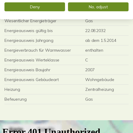
Weitere Informationen
Deny
No, adjust
Wesentlicher Energieträger
Gas
Energieausweis gültig bis
22.08.2032
Energieausweis Jahrgang
ab dem 1.5.2014
Energieverbrauch für Warmwasser
enthalten
Energieausweis Werteklasse
C
Energieausweis Baujahr
2007
Energieausweis Gebäudeart
Wohngebäude
Heizung
Zentralheizung
Befeuerung
Gas