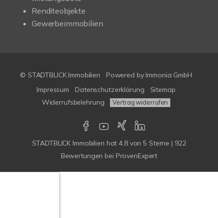
Renditeobjekte
Gewerbeimmobilien
© STADTBLICK Immobilien
Powered by
Immonia GmbH
Impressum
Datenschutzerklärung
Sitemap
Widerrufsbelehrung
Vertrag widerrufen
STADTBLICK Immobilien
hat
4,8
von
5
Sterne
|
922
Bewertungen
bei ProvenExpert
Google-
ertungen
Echtheit