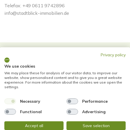
Telefax: +49 0611 9742896
info@stadtblick-immobilien.de
Privacy policy
Energieausweis (Verbrauchsausweis)
We use cookies
We may place these for analysis of our visitor data, to improve our
website, show personalised content and to give you a great website
experience. For more information about the cookies we use open the
settings.
77 kWh / (m²*a)
Necessary
Performance
Energieverbrauchskennwert
Functional
Advertising
Accept all
Save selection