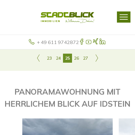
+ 49 611 9742872
23
24
25
26
27
PANORAMAWOHNUNG MIT
HERRLICHEM BLICK AUF IDSTEIN