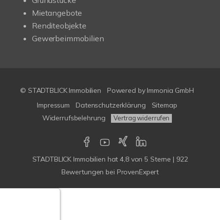
Grundstücke
Mietangebote
Renditeobjekte
Gewerbeimmobilien
© STADTBLICK Immobilien
Powered by
Immonia GmbH
Impressum
Datenschutzerklärung
Sitemap
Widerrufsbelehrung
Vertrag widerrufen
STADTBLICK Immobilien
hat
4,8
von
5
Sterne
|
922
Bewertungen
bei ProvenExpert
Google-
ertungen
Echtheit