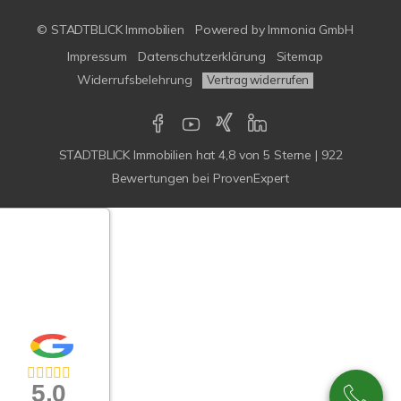
© STADTBLICK Immobilien
Powered by
Immonia GmbH
Impressum
Datenschutzerklärung
Sitemap
Widerrufsbelehrung
Vertrag widerrufen
STADTBLICK Immobilien
hat
4,8
von
5
Sterne
|
922
Bewertungen
bei ProvenExpert
Google-
ertungen
Echtheit
n Bewertungen
5,0