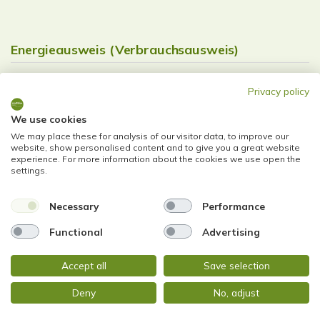
Energieausweis (Verbrauchsausweis)
Privacy policy
We use cookies
152 kWh / (m²*a)
We may place these for analysis of our visitor data, to improve our
Energieverbrauchskennwert
website, show personalised content and to give you a great website
experience. For more information about the cookies we use open the
settings.
Necessary
Performance
Weitere Informationen
Functional
Advertising
Wesentlicher Energieträger
Gas
Accept all
Save selection
Energieausweis Ausstelldatum
2020-05-10
Deny
No, adjust
Energieausweis gültig bis
10.05.2030