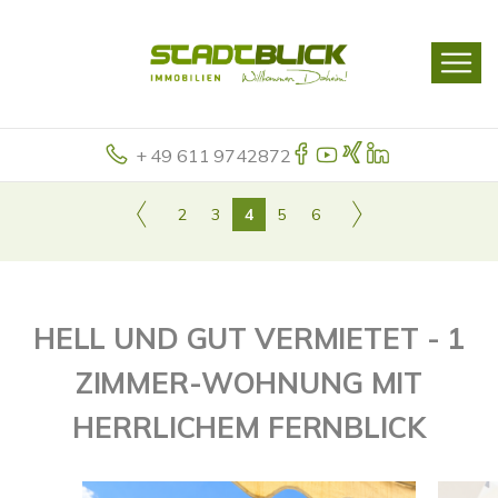
+ 49 611 9742872
2
3
4
5
6
HELL UND GUT VERMIETET - 1
ZIMMER-WOHNUNG MIT
HERRLICHEM FERNBLICK