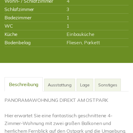
Wohn- / Schlafzimmer
4
Schlafzimmer
3
Badezimmer
1
WC
1
Küche
Einbauküche
Bodenbelag
Fliesen, Parkett
Beschreibung
Ausstattung
Lage
Sonstiges
PANORAMAWOHNUNG DIREKT AM OSTPARK
Hier erwartet Sie eine fantastisch geschnittene 4-
Zimmer-Wohnung mit zwei großen Balkonen und
herrlichem Fernblick auf den Ostpark und die Umgebung.