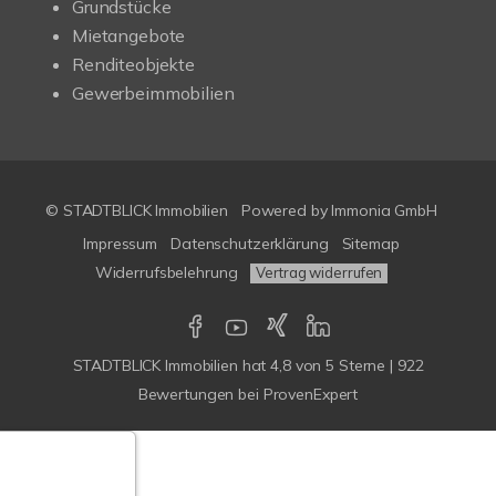
Grundstücke
Mietangebote
Renditeobjekte
Gewerbeimmobilien
© STADTBLICK Immobilien
Powered by
Immonia GmbH
Impressum
Datenschutzerklärung
Sitemap
Widerrufsbelehrung
Vertrag widerrufen
STADTBLICK Immobilien
hat
4,8
von
5
Sterne
|
922
Bewertungen
bei ProvenExpert
Google-