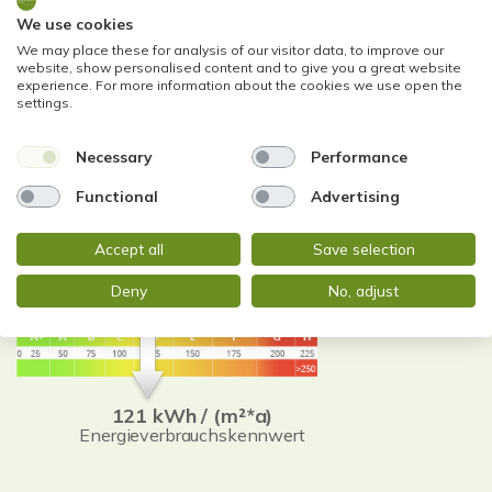
We use cookies
Telefon: +49 611 9742872
We may place these for analysis of our visitor data, to improve our
Telefax: +49 0611 9742896
website, show personalised content and to give you a great website
experience. For more information about the cookies we use open the
info@stadtblick-immobilien.de
settings.
Necessary
Performance
Functional
Advertising
Accept all
Save selection
Energieausweis (Verbrauchsausweis)
Deny
No, adjust
121 kWh / (m²*a)
Energieverbrauchskennwert