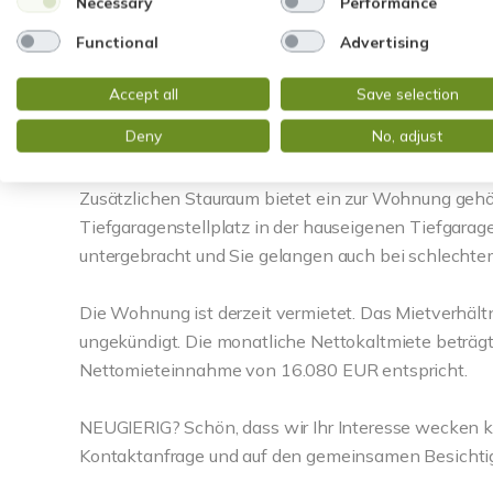
Necessary
Performance
Functional
Advertising
Ein besonderes Highlight ist die Dachterrasse mit s
Sonnenstunden bis in die Abendstunden hinein. O
Accept all
Save selection
Abende mit Freunden oder einfach ein ruhiger Mom
Deny
No, adjust
erweitert den Wohnraum auf besonders attraktive 
Zusätzlichen Stauraum bietet ein zur Wohnung gehö
Tiefgaragenstellplatz in der hauseigenen Tiefgarage is
untergebracht und Sie gelangen auch bei schlecht
Die Wohnung ist derzeit vermietet. Das Mietverhältn
ungekündigt. Die monatliche Nettokaltmiete beträgt
Nettomieteinnahme von 16.080 EUR entspricht.
NEUGIERIG? Schön, dass wir Ihr Interesse wecken k
Kontaktanfrage und auf den gemeinsamen Besichtig