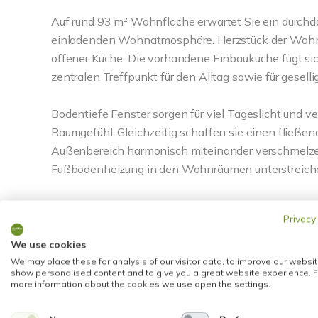
Auf rund 93 m² Wohnfläche erwartet Sie ein durchda
einladenden Wohnatmosphäre. Herzstück der Wohnu
offener Küche. Die vorhandene Einbauküche fügt si
zentralen Treffpunkt für den Alltag sowie für gesell
Bodentiefe Fenster sorgen für viel Tageslicht un
Raumgefühl. Gleichzeitig schaffen sie einen fließe
Außenbereich harmonisch miteinander verschmelz
Fußbodenheizung in den Wohnräumen unterstreic
Neben dem Wohnbereich stehen zwei weitere gut ge
Privacy
Kinderzimmer, Homeoffice oder Gästezimmer - die R
lassen sich flexibel an die individuellen Bedürfnis
We use cookies
We may place these for analysis of our visitor data, to improve our websit
show personalised content and to give you a great website experience. F
Das Tageslichtbad präsentiert sich modern, gepfleg
more information about the cookies we use open the settings.
Gesamtbild der Wohnung ein und bietet den Komfort
erwarten darf.