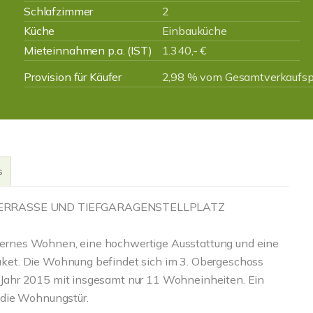
Schlafzimmer
2
Küche
Einbauküche
Mieteinnahmen p.a. (IST)
1.340,- €
Provision für Käufer
2,98 % vom Gesamtverkaufspr
s
ERRASSE UND TIEFGARAGENSTELLPLATZ
rnes Wohnen, eine hochwertige Ausstattung und eine
ket. Die Wohnung befindet sich im 3. Obergeschoss
Jahr 2015 mit insgesamt nur 11 Wohneinheiten. Ein
 die Wohnungstür.