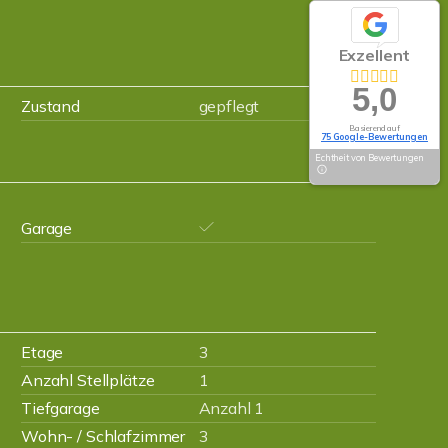
Exzellent
5,0
Zustand
gepflegt
Basierend auf
75 Google-Bewertungen
Echtheit von Bewertungen
Garage
Etage
3
Anzahl Stellplätze
1
Tiefgarage
Anzahl 1
Wohn- / Schlafzimmer
3