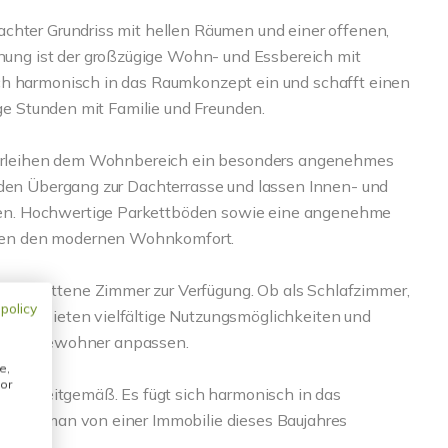
chter Grundriss mit hellen Räumen und einer offenen,
ng ist der großzügige Wohn- und Essbereich mit
ch harmonisch in das Raumkonzept ein und schafft einen
ige Stunden mit Familie und Freunden.
d verleihen dem Wohnbereich ein besonders angenehmes
nden Übergang zur Dachterrasse und lassen Innen- und
en. Hochwertige Parkettböden sowie eine angenehme
hen den modernen Wohnkomfort.
schnittene Zimmer zur Verfügung. Ob als Schlafzimmer,
 policy
äume bieten vielfältige Nutzungsmöglichkeiten und
se ihrer Bewohner anpassen.
e,
or
t und zeitgemäß. Es fügt sich harmonisch in das
, den man von einer Immobilie dieses Baujahres