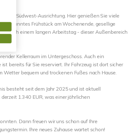
onniger Südwest-Ausrichtung. Hier genießen Sie viele
b entspanntes Frühstück am Wochenende, gesellige
ent nach einem langen Arbeitstag - dieser Außenbereich
Weise.
render Kellerraum im Untergeschoss. Auch ein
t bereits für Sie reserviert. Ihr Fahrzeug ist dort sicher
em Wetter bequem und trockenen Fußes nach Hause.
is besteht seit dem Jahr 2025 und ist aktuell
 derzeit 1.340 EUR, was einer jährlichen
onnten. Dann freuen wir uns schon auf Ihre
ungstermin. Ihre neues Zuhause wartet schon!