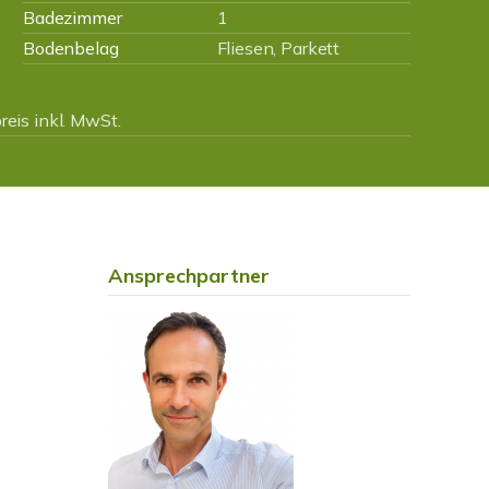
Badezimmer
1
Bodenbelag
Fliesen, Parkett
eis inkl. MwSt.
Ansprechpartner