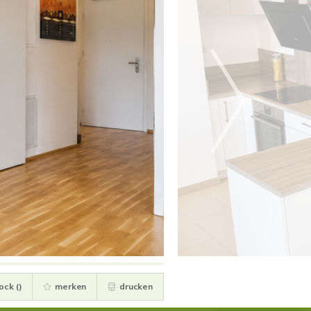
ock (
)
merken
drucken