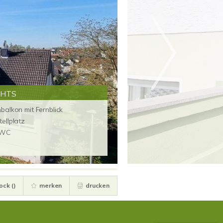
GHTS
alkon mit Fernblick
ellplatz
-WC
ock (
)
merken
drucken