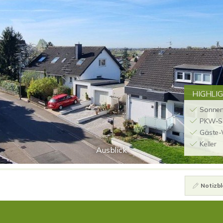
HIGHLI
Sonnenb
PKW-St
Gäste
Keller
Ausblick
Notizbl