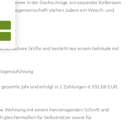
stellkammer in der Dachschräge, ein separater Kellerraum
r die Hausgemeinschaft stehen zudem ein Wasch- und
erschaubare Größe und besteht aus einem Gebäude mit
lagenzuführung.
 gesamte Jahr und erfolgt in 2 Zahlungen à 392,68 EUR,
öne Wohnung mit einem hervorragenden Schnitt und
gleichermaßen für Selbstnutzer sowie für