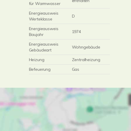
enthalten
für Warmwasser
Energieausweis
D
Werteklasse
Energieausweis
1974
Baujahr
Energieausweis
Wohngebäude
Gebäudeart
Heizung
Zentralheizung
Befeuerung
Gas