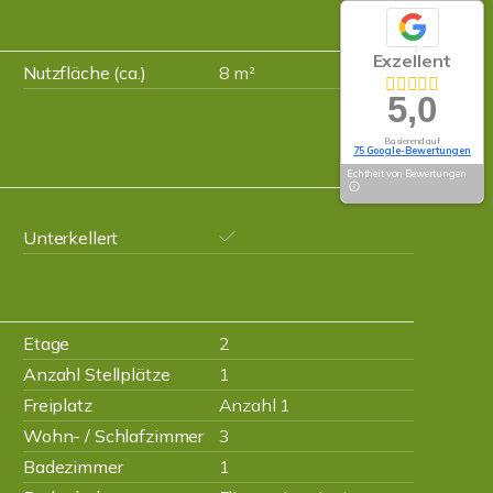
Exzellent
Nutzfläche (ca.)
8 m²
5,0
Basierend auf
75 Google-Bewertungen
Echtheit von Bewertungen
Unterkellert
Etage
2
Anzahl Stellplätze
1
Freiplatz
Anzahl 1
Wohn- / Schlafzimmer
3
Badezimmer
1