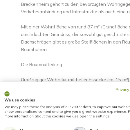
Breckenheim gehört zu den bevorzugten Wohngege
Verkehrsanbindung und Infrastruktur als auch eine
Mit einer Wohnfläche von rund 87 m² (Grundfläche 
durchdachten Grundriss, der sowohl gut geschnittene
Dachschrägen gibt es große Stellflächen in den 
Raumhöhen.
Die Raumaufteilung:
Großzügiger Wohnflur mit heller Essecke (ca. 15 m²
Schlafzimmer (rd. 15 m²), Kinder- oder Arbeitszimme
Privacy
zur sonnigen und überdachten Loggia (rd. 9 m²).
We use cookies
We may place these for analysis of our visitor data, to improve our websit
DIE HIGHLIGHTS IM ÜBERBLICK: Die Wohnung bietet
show personalised content and to give you a great website experience. F
more information about the cookies we use open the settings.
Dazu gehören ein heller Wohnflur, der zusätzlich Pla
sonniger Südbalkon (Dach-Loggia) mit wunderschön