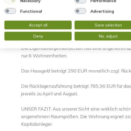
Necessary
Performance
sorgen für zusätzlichen Komfort. Eine praktische Ab
und ein PKW-Stellplatz runden das Angebot ab. Fü
Functional
Advertising
Trockenraum sowie ein Fahrradkeller zur Verfügung.
Accept all
Save selection
Zahlen & Fakten:
Deny
No, adjust
Die Eigentümergemeinschaft hat eine angenehm üb
nur 6 Wohneinheiten.
Das Hausgeld beträgt 290 EUR monatlich zzgl. Rück
Die Rücklagenzuführung beträgt 785,36 EUR für das
jeweils zu April und August.
UNSER FAZIT: Aus unserer Sicht eine wirklich sch
angenehmen Raumgrößen. Die Wohnung eignet sich 
Kapitalanleger.