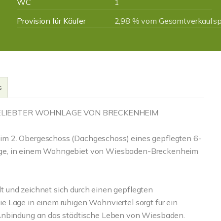
WC
1
Provision für Käufer
2,98 % vom Gesamtverkaufspr
s
LIEBTER WOHNLAGE VON BRECKENHEIM
im 2. Obergeschoss (Dachgeschoss) eines gepflegten 6-
age, in einem Wohngebiet von Wiesbaden-Breckenheim
 und zeichnet sich durch einen gepflegten
 Lage in einem ruhigen Wohnviertel sorgt für ein
 Anbindung an das städtische Leben von Wiesbaden.