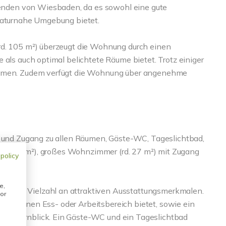
nden von Wiesbaden, da es sowohl eine gute
 naturnahe Umgebung bietet.
rd. 105 m²) überzeugt die Wohnung durch einen
 als auch optimal belichtete Räume bietet. Trotz einiger
Räumen. Zudem verfügt die Wohnung über angenehme
) und Zugang zu allen Räumen, Gäste-WC, Tageslichtbad,
r (rd. 9 m²), großes Wohnzimmer (rd. 27 m²) mit Zugang
 policy
e,
 eine Vielzahl an attraktiven Ausstattungsmerkmalen.
or
tz für einen Ess- oder Arbeitsbereich bietet, sowie ein
em Fernblick. Ein Gäste-WC und ein Tageslichtbad