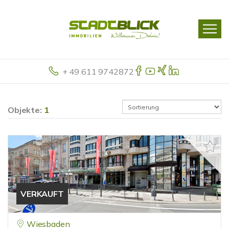
+ 49 611 9742872
Objekte:
1
VERKAUFT
Wiesbaden