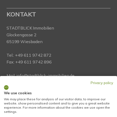
KONTAKT
STADTBLICK Immobilien
Glockengasse 2
65199 Wiesbaden
Tel.:
+49 611 9742 872
Fax: +49 611 9742 896
Mail:
info@stadtblick-immobilien.de
Web:
www.stadtblick-immobilien.de
Privacy policy
We use cookies
We may place these for analysis of our visitor data, to improve our
PROFIL
website, show personalised content and to give you a great website
experience. For more information about the cookies we use open the
settings.
Regional und vor Ort! Als kompetenter