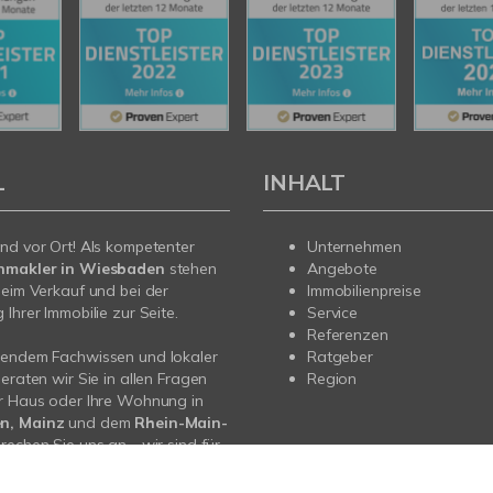
L
INHALT
nd vor Ort! Als kompetenter
Unternehmen
nmakler in Wiesbaden
stehen
Angebote
beim Verkauf und bei der
Immobilienpreise
Ihrer Immobilie zur Seite.
Service
Referenzen
sendem Fachwissen und lokaler
Ratgeber
beraten wir Sie in allen Fragen
Region
r Haus oder Ihre Wohnung in
n, Mainz
und dem
Rhein-Main-
prechen Sie uns an - wir sind für