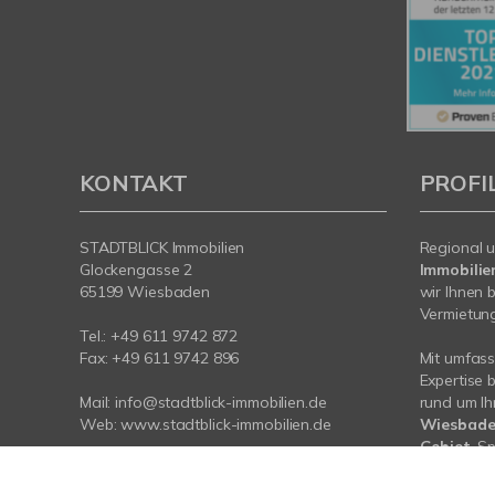
KONTAKT
PROFI
STADTBLICK Immobilien
Regional u
Glockengasse 2
Immobilie
65199 Wiesbaden
wir Ihnen 
Vermietung 
Tel.:
+49 611 9742 872
Fax: +49 611 9742 896
Mit umfas
Expertise 
Mail:
info@stadtblick-immobilien.de
rund um Ih
Web:
www.stadtblick-immobilien.de
Wiesbade
Gebiet
. S
Sie da.