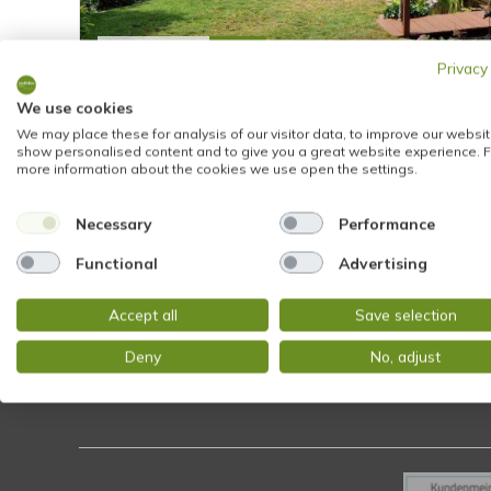
NEU
699.500,- €
Privacy
We use cookies
Wiesbaden
We may place these for analysis of our visitor data, to improve our websit
show personalised content and to give you a great website experience. F
TOP GEPFLEGTES HAUS IN IDYLLISCHER OR
more information about the cookies we use open the settings.
WIESBADEN-RAMBACH
Doppelhaushälfte
Necessary
Performance
Functional
Advertising
168 m²
7
1726
WOHNFLÄCHE
ZIMMER
OBJEKTNUMMER
Accept all
Save selection
Deny
No, adjust