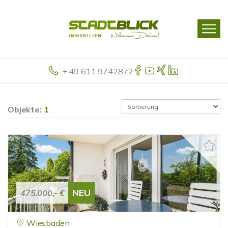
+ 49 611 9742872
Objekte:
1
NEU
475.000,- €
Wiesbaden