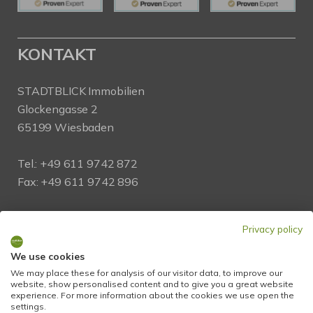
KONTAKT
STADTBLICK Immobilien
Glockengasse 2
65199 Wiesbaden
Tel.:
+49 611 9742 872
Fax: +49 611 9742 896
Mail:
info@stadtblick-immobilien.de
Privacy policy
Web:
www.stadtblick-immobilien.de
We use cookies
We may place these for analysis of our visitor data, to improve our
PROFIL
website, show personalised content and to give you a great website
experience. For more information about the cookies we use open the
settings.