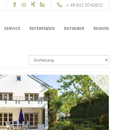
+ 49 611 9742872
SERVICE
REFERENZEN
RATGEBER
REGION