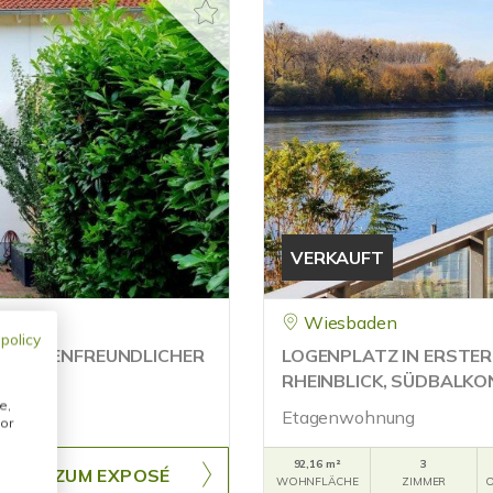
VERKAUFT
Wiesbaden
 policy
 FAMILIENFREUNDLICHER
LOGENPLATZ IN ERSTE
RHEINBLICK, SÜDBALKO
e,
Etagenwohnung
or
92,16 m²
3
ZUM EXPOSÉ
WOHNFLÄCHE
ZIMMER
O