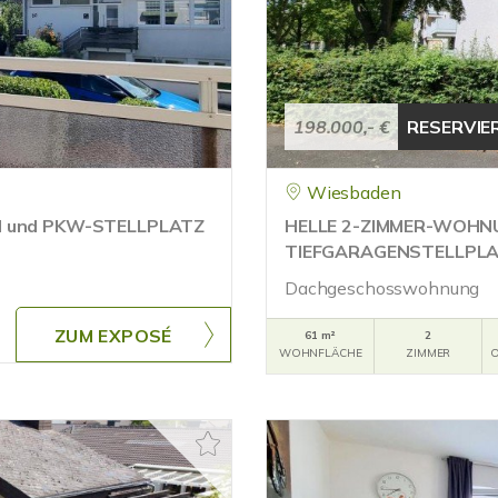
198.000,- €
RESERVIE
Wiesbaden
 und PKW-STELLPLATZ
HELLE 2-ZIMMER-WOHN
TIEFGARAGENSTELLPLA
Dachgeschosswohnung
ZUM EXPOSÉ
61 m²
2
WOHNFLÄCHE
ZIMMER
O