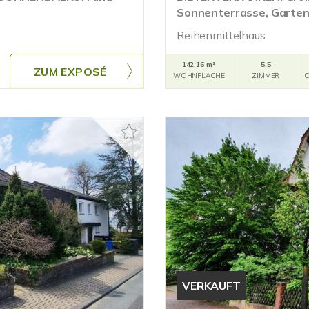
Sonnenterrasse, Garten,
Reihenmittelhaus
142,16 m²
5,5
ZUM EXPOSÉ
WOHNFLÄCHE
ZIMMER
O
VERKAUFT