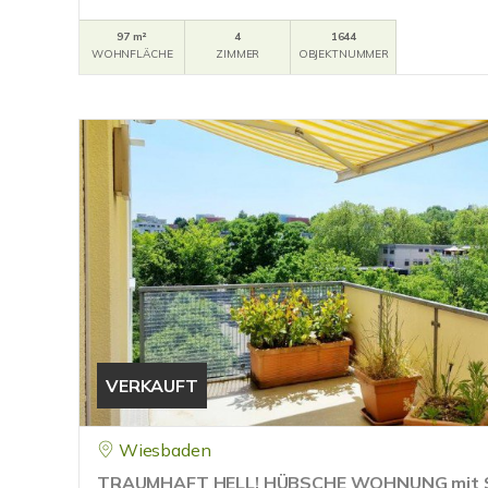
97 m²
4
1644
WOHNFLÄCHE
ZIMMER
OBJEKTNUMMER
VERKAUFT
Wiesbaden
TRAUMHAFT HELL! HÜBSCHE WOHNUNG mit