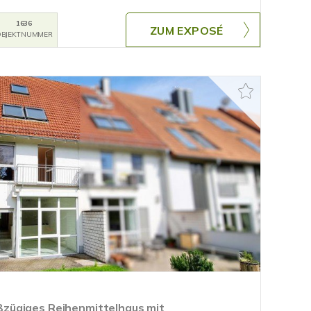
1636
ZUM EXPOSÉ
BJEKTNUMMER
zügiges Reihenmittelhaus mit