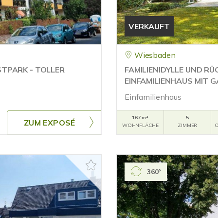
VERKAUFT
Wiesbaden
TPARK - TOLLER
FAMILIENIDYLLE UND R
EINFAMILIENHAUS MIT 
Einfamilienhaus
167 m²
5
ZUM EXPOSÉ
WOHNFLÄCHE
ZIMMER
O
360°