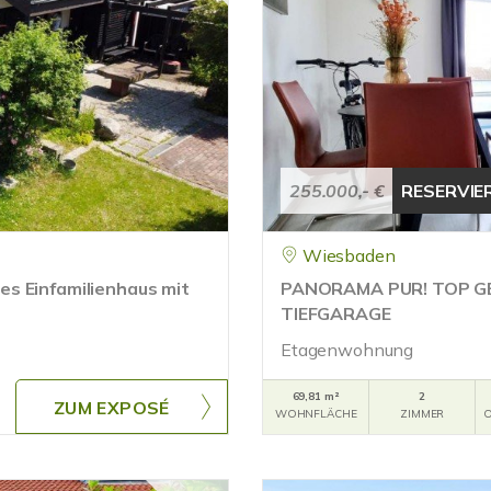
255.000,- €
RESERVIE
Wiesbaden
s Einfamilienhaus mit
PANORAMA PUR! TOP G
TIEFGARAGE
Etagenwohnung
69,81 m²
2
ZUM EXPOSÉ
WOHNFLÄCHE
ZIMMER
O