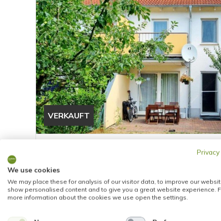
VERKAUFT
Frankfurt am Main
Privacy
GEPFLEGTES REIHENHAUS MIT VIEL PLATZ IN
We use cookies
LAGE
We may place these for analysis of our visitor data, to improve our websit
Reihenmittelhaus
show personalised content and to give you a great website experience. F
more information about the cookies we use open the settings.
137 m²
5
1642
WOHNFLÄCHE
ZIMMER
OBJEKTNUMMER