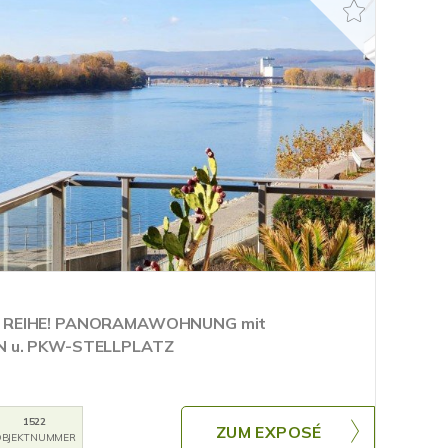
R REIHE! PANORAMAWOHNUNG mit
N u. PKW-STELLPLATZ
1522
ZUM EXPOSÉ
BJEKTNUMMER