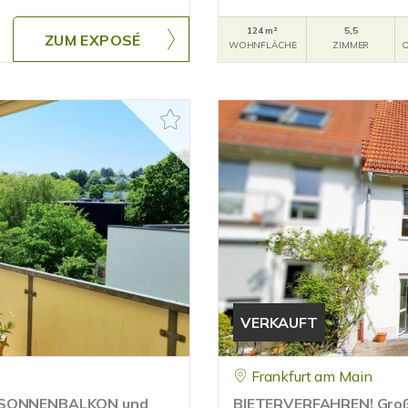
124 m²
5,5
ZUM EXPOSÉ
WOHNFLÄCHE
ZIMMER
O
VERKAUFT
Frankfurt am Main
 SONNENBALKON und
BIETERVERFAHREN! Groß