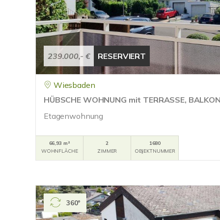
239.000,- €
RESERVIERT
Wiesbaden
HÜBSCHE WOHNUNG mit TERRASSE, BALKON
Etagenwohnung
66,93 m²
2
1680
WOHNFLÄCHE
ZIMMER
OBJEKTNUMMER
360°