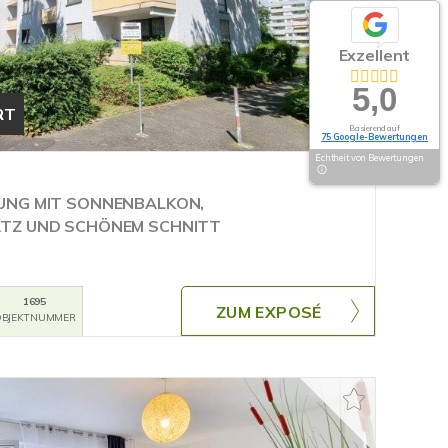
Exzellent
5,0
RT
Basierend auf
75 Google-Bewertungen
Echtheit von Bewertungen
UNG MIT SONNENBALKON,
TZ UND SCHÖNEM SCHNITT
1695
ZUM EXPOSÉ
BJEKTNUMMER