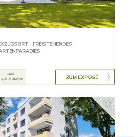
ÜCKZUGSORT - FREISTEHENDES
GARTENPARADIES
1699
ZUM EXPOSÉ
BJEKTNUMMER