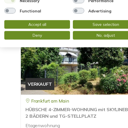
Necessary
Performance
Functional
Advertising
Accept all
Save selection
Deny
No, adjust
VERKAUFT
Frankfurt am Main
HÜBSCHE 4-ZIMMER-WOHNUNG mit SKYLINEB
2 BÄDERN und TG-STELLPLATZ
Etagenwohnung