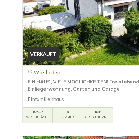
VERKAUFT
Wiesbaden
EIN HAUS, VIELE MÖGLICHKEITEN! Freistehende
Einliegerwohnung, Garten und Garage
Einfamilienhaus
152 m²
6
1689
WOHNFLÄCHE
ZIMMER
OBJEKTNUMMER