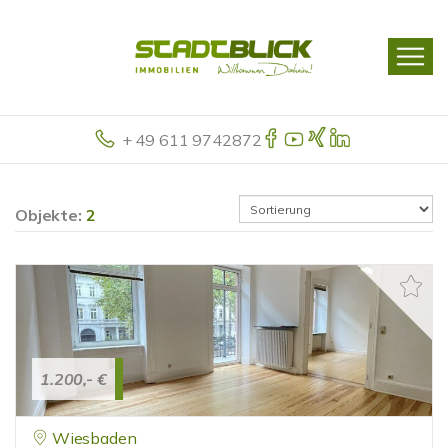
+ 49 611 9742872
Objekte:
2
1.200,- €
Wiesbaden