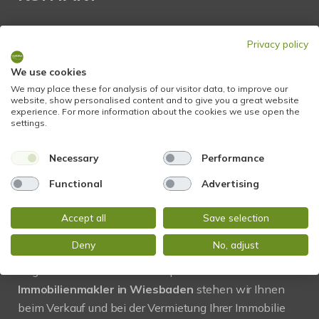
STADTBLICK Immobilien
Privacy policy
Glockengasse 2
65199 Wiesbaden
We use cookies
We may place these for analysis of our visitor data, to improve our
website, show personalised content and to give you a great website
Tel.:
+49 611 9742 872
experience. For more information about the cookies we use open the
settings.
Fax: +49 611 9742 896
Necessary
Performance
Mail:
info@stadtblick-immobilien.de
Web:
www.stadtblick-immobilien.de
Functional
Advertising
Accept all
Save selection
PROFIL
Deny
No, adjust
Regional und vor Ort! Als kompetenter
Immobilienmakler in Wiesbaden
stehen wir Ihnen
beim Verkauf und bei der Vermietung Ihrer Immobilie