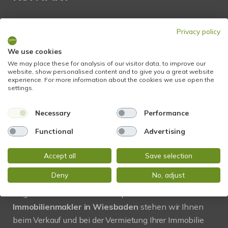
STADTBLICK Immobilien
Privacy policy
Glockengasse 2
65199 Wiesbaden
We use cookies
We may place these for analysis of our visitor data, to improve our
website, show personalised content and to give you a great website
Tel.:
+49 611 9742 872
experience. For more information about the cookies we use open the
settings.
Fax: +49 611 9742 896
Necessary
Performance
Mail:
info@stadtblick-immobilien.de
Web:
www.stadtblick-immobilien.de
Functional
Advertising
Accept all
Save selection
PROFIL
Deny
No, adjust
Regional und vor Ort! Als kompetenter
Immobilienmakler in Wiesbaden
stehen wir Ihnen
beim Verkauf und bei der Vermietung Ihrer Immobilie