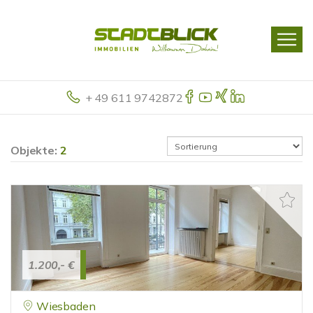
+ 49 611 9742872
Objekte:
2
1.200,- €
Wiesbaden