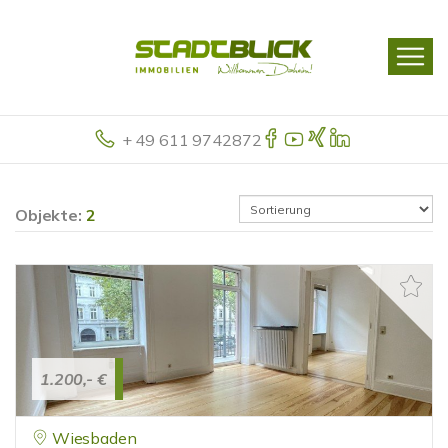
+ 49 611 9742872
Objekte:
2
1.200,- €
Wiesbaden