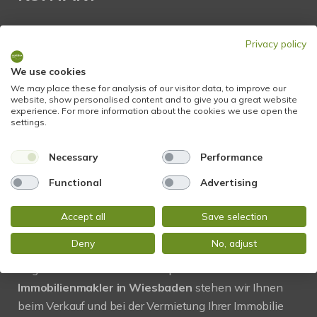
STADTBLICK Immobilien
Privacy policy
Glockengasse 2
65199 Wiesbaden
We use cookies
We may place these for analysis of our visitor data, to improve our
website, show personalised content and to give you a great website
Tel.:
+49 611 9742 872
experience. For more information about the cookies we use open the
settings.
Fax: +49 611 9742 896
Necessary
Performance
Mail:
info@stadtblick-immobilien.de
Web:
www.stadtblick-immobilien.de
Functional
Advertising
Accept all
Save selection
PROFIL
Deny
No, adjust
Regional und vor Ort! Als kompetenter
Immobilienmakler in Wiesbaden
stehen wir Ihnen
beim Verkauf und bei der Vermietung Ihrer Immobilie