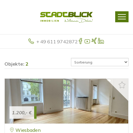
+ 49 611 9742872
Objekte:
2
1.200,- €
Wiesbaden