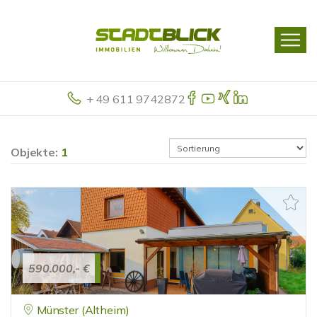
+ 49 611 9742872
Objekte:
1
590.000,- €
Münster (Altheim)