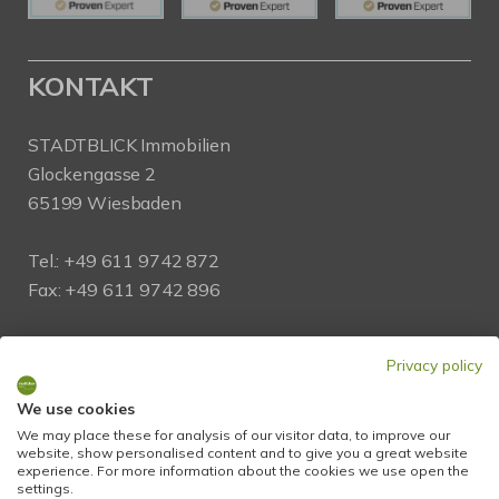
KONTAKT
STADTBLICK Immobilien
Glockengasse 2
65199 Wiesbaden
Tel.:
+49 611 9742 872
Fax: +49 611 9742 896
Mail:
info@stadtblick-immobilien.de
Privacy policy
Web:
www.stadtblick-immobilien.de
We use cookies
We may place these for analysis of our visitor data, to improve our
PROFIL
website, show personalised content and to give you a great website
experience. For more information about the cookies we use open the
settings.