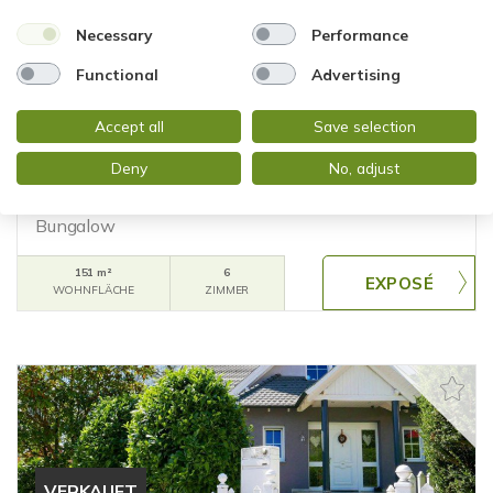
Necessary
Performance
VERKAUFT
Functional
Advertising
Taunusstein
Accept all
Save selection
FREISTEHENDER BUNGALOW mit HERRLICHEM
GARTEN in BESTLAGE VON TAUNUSSTEIN
Deny
No, adjust
(WEHEN)
Bungalow
151 m²
6
WOHNFLÄCHE
ZIMMER
VERKAUFT