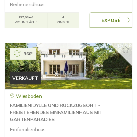
Reihenendhaus
137,99 m²
4
WOHNFLÄCHE
ZIMMER
360°
VERKAUFT
Wiesbaden
FAMILIENIDYLLE UND RÜCKZUGSORT -
FREISTEHENDES EINFAMILIENHAUS MIT
GARTENPARADIES
Einfamilienhaus