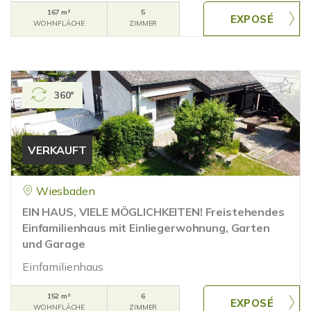
167 m²
5
WOHNFLÄCHE
ZIMMER
360°
VERKAUFT
Wiesbaden
EIN HAUS, VIELE MÖGLICHKEITEN! Freistehendes
Einfamilienhaus mit Einliegerwohnung, Garten
und Garage
Einfamilienhaus
152 m²
6
WOHNFLÄCHE
ZIMMER