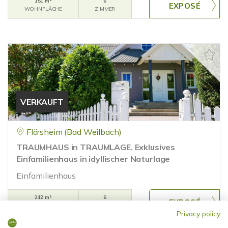
151 m²
6
WOHNFLÄCHE
ZIMMER
VERKAUFT
Flörsheim (Bad Weilbach)
TRAUMHAUS in TRAUMLAGE. Exklusives
Einfamilienhaus in idyllischer Naturlage
Einfamilienhaus
212 m²
6
WOHNFLÄCHE
ZIMMER
Privacy policy