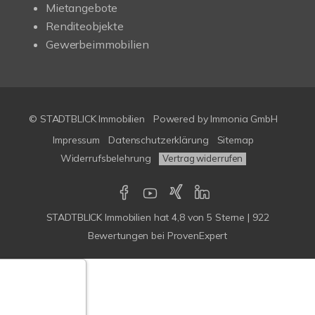
Mietangebote
Renditeobjekte
Gewerbeimmobilien
© STADTBLICK Immobilien
Powered by
Immonia GmbH
Impressum
Datenschutzerklärung
Sitemap
Widerrufsbelehrung
Vertrag widerrufen
STADTBLICK Immobilien
hat
4,8
von
5
Sterne
|
922
Bewertungen
bei ProvenExpert
Google-
ertungen
Echtheit