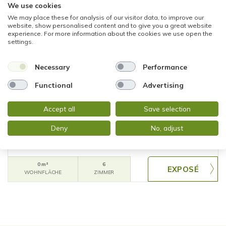
We use cookies
We may place these for analysis of our visitor data, to improve our
website, show personalised content and to give you a great website
experience. For more information about the cookies we use open the
settings.
Necessary
Performance
VERKAUFT
Functional
Advertising
Walldorf
Accept all
Save selection
TOP gepflegter BUNGALOW in BESTLAGE -
TRAUMGARTEN, GEHOBENE AUSSTATTUNG
Deny
No, adjust
Bungalow
0 m²
6
WOHNFLÄCHE
ZIMMER