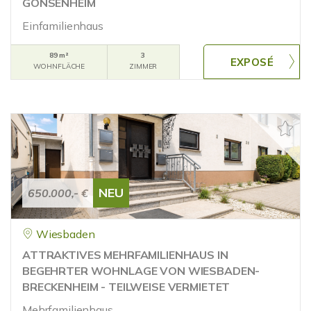
GONSENHEIM
Einfamilienhaus
89 m²
3
WOHNFLÄCHE
ZIMMER
NEU
650.000,- €
Wiesbaden
ATTRAKTIVES MEHRFAMILIENHAUS IN
BEGEHRTER WOHNLAGE VON WIESBADEN-
BRECKENHEIM - TEILWEISE VERMIETET
Mehrfamilienhaus