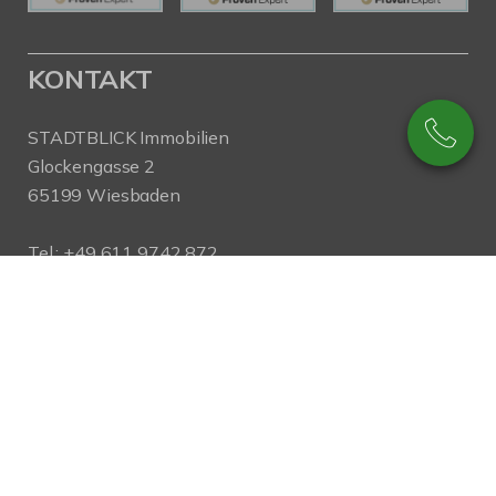
KONTAKT
STADTBLICK Immobilien
Glockengasse 2
65199 Wiesbaden
Tel.:
+49 611 9742 872
Fax: +49 611 9742 896
Mail:
info@stadtblick-immobilien.de
Web:
www.stadtblick-immobilien.de
PROFIL