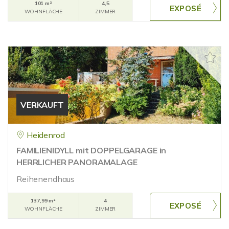
101 m²
4,5
WOHNFLÄCHE
ZIMMER
VERKAUFT
Heidenrod
FAMILIENIDYLL mit DOPPELGARAGE in
HERRLICHER PANORAMALAGE
Reihenendhaus
137,99 m²
4
WOHNFLÄCHE
ZIMMER