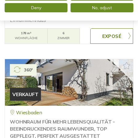
NATURNAH GEMACHT. FREISTEHENDES
Deny
No, adjust
EINFAMILIENHAUS IN EINMALIGER LAGE
Einfamilienhaus
178 m²
6
WOHNFLÄCHE
ZIMMER
360°
VERKAUFT
Wiesbaden
WOHNRAUM FÜR MEHR LEBENSQUALITÄT -
BEEINDRUCKENDES RAUMWUNDER, TOP
GEPFLEGT, PERFEKT AUSGESTATTET