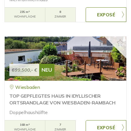
235 m²
8
WOHNFLÄCHE
ZIMMER
NEU
699.500,- €
Wiesbaden
TOP GEPFLEGTES HAUS IN IDYLLISCHER
ORTSRANDLAGE VON WIESBADEN-RAMBACH
Doppelhaushälfte
168 m²
7
WOHNFLÄCHE
ZIMMER