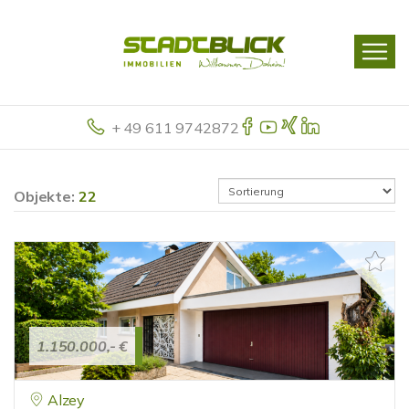
+ 49 611 9742872
Objekte:
22
1.150.000,- €
Alzey