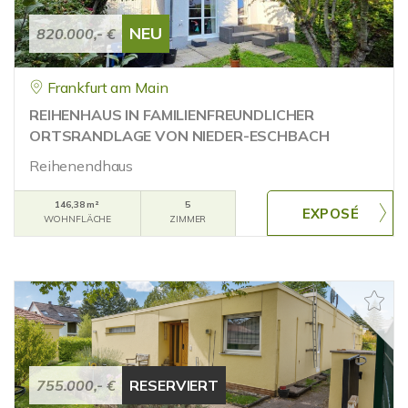
NEU
820.000,- €
Frankfurt am Main
REIHENHAUS IN FAMILIENFREUNDLICHER
ORTSRANDLAGE VON NIEDER-ESCHBACH
Reihenendhaus
146,38 m²
5
WOHNFLÄCHE
ZIMMER
755.000,- €
RESERVIERT