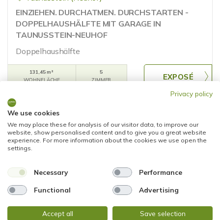
EINZIEHEN. DURCHATMEN. DURCHSTARTEN -
DOPPELHAUSHÄLFTE MIT GARAGE IN
TAUNUSSTEIN-NEUHOF
Doppelhaushälfte
131,45 m²
5
WOHNFLÄCHE
ZIMMER
Privacy policy
We use cookies
We may place these for analysis of our visitor data, to improve our
website, show personalised content and to give you a great website
experience. For more information about the cookies we use open the
settings.
VERKAUFT
Necessary
Performance
Functional
Advertising
Wiesbaden
RESERVIERT! STADTNAH GEDACHT -
Accept all
Save selection