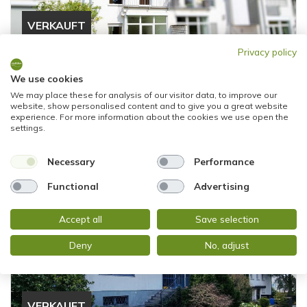
VERKAUFT
Privacy policy
Frankfurt am Main
We use cookies
BIETERVERFAHREN! Großzügiges
We may place these for analysis of our visitor data, to improve our
Reihenmittelhaus mit Sonnenterrasse, Garten,
website, show personalised content and to give you a great website
Keller u. Garage
experience. For more information about the cookies we use open the
settings.
Reihenmittelhaus
Necessary
Performance
142,16 m²
5,5
WOHNFLÄCHE
ZIMMER
Functional
Advertising
Accept all
Save selection
Deny
No, adjust
VERKAUFT