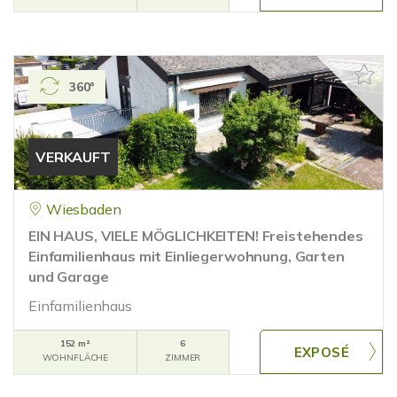
360°
VERKAUFT
Wiesbaden
EIN HAUS, VIELE MÖGLICHKEITEN! Freistehendes
Einfamilienhaus mit Einliegerwohnung, Garten
und Garage
Einfamilienhaus
152 m²
6
WOHNFLÄCHE
ZIMMER