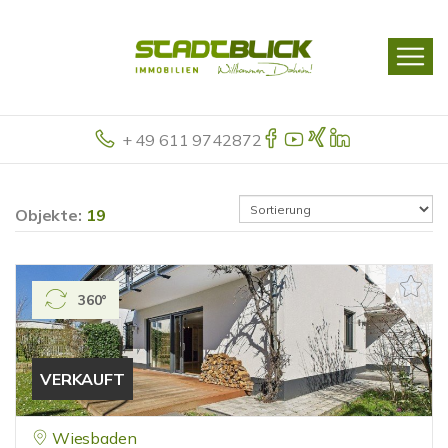
+ 49 611 9742872
Objekte:
19
360°
VERKAUFT
Wiesbaden