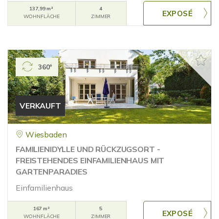
137,99 m²
4
WOHNFLÄCHE
ZIMMER
360°
VERKAUFT
Wiesbaden
FAMILIENIDYLLE UND RÜCKZUGSORT -
FREISTEHENDES EINFAMILIENHAUS MIT
GARTENPARADIES
Einfamilienhaus
167 m²
5
WOHNFLÄCHE
ZIMMER