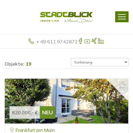
+ 49 611 9742872
Objekte:
19
NEU
820.000,- €
Frankfurt am Main