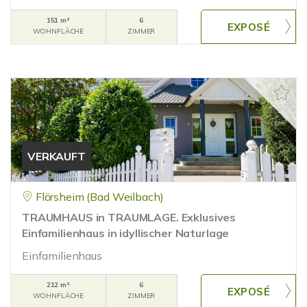
151 m²
6
WOHNFLÄCHE
ZIMMER
VERKAUFT
Flörsheim (Bad Weilbach)
TRAUMHAUS in TRAUMLAGE. Exklusives
Einfamilienhaus in idyllischer Naturlage
Einfamilienhaus
212 m²
6
WOHNFLÄCHE
ZIMMER