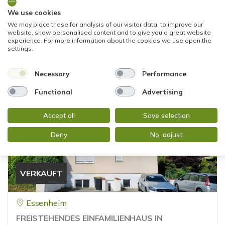
Frankfurt am Main
We use cookies
GEPFLEGTES REIHENHAUS MIT VIEL PLATZ IN
We may place these for analysis of our visitor data, to improve our
website, show personalised content and to give you a great website
FAMILIENFREUNDLICHER LAGE
experience. For more information about the cookies we use open the
settings.
Reihenmittelhaus
Necessary
Performance
137 m²
5
WOHNFLÄCHE
ZIMMER
Functional
Advertising
Accept all
Save selection
Deny
No, adjust
VERKAUFT
Essenheim
FREISTEHENDES EINFAMILIENHAUS IN