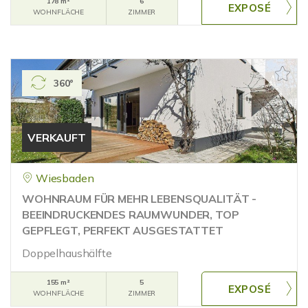
178 m²
6
WOHNFLÄCHE
ZIMMER
360°
VERKAUFT
Wiesbaden
WOHNRAUM FÜR MEHR LEBENSQUALITÄT -
BEEINDRUCKENDES RAUMWUNDER, TOP
GEPFLEGT, PERFEKT AUSGESTATTET
Doppelhaushälfte
155 m²
5
WOHNFLÄCHE
ZIMMER