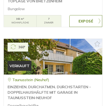
TOPLAGE VON BRETZENHEIM
Bungalow
161 m²
7
WOHNFLÄCHE
ZIMMER
360°
VERKAUFT
Taunusstein (Neuhof)
EINZIEHEN. DURCHATMEN. DURCHSTARTEN -
DOPPELHAUSHÄLFTE MIT GARAGE IN
TAUNUSSTEIN-NEUHOF
Doppelhaushälfte