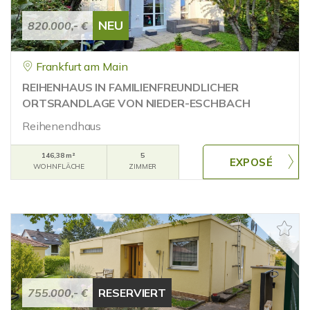
NEU
820.000,- €
Frankfurt am Main
REIHENHAUS IN FAMILIENFREUNDLICHER
ORTSRANDLAGE VON NIEDER-ESCHBACH
Reihenendhaus
146,38 m²
5
WOHNFLÄCHE
ZIMMER
755.000,- €
RESERVIERT