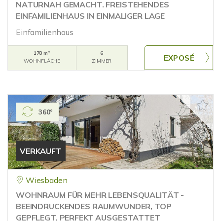
NATURNAH GEMACHT. FREISTEHENDES
EINFAMILIENHAUS IN EINMALIGER LAGE
Einfamilienhaus
178 m²
6
WOHNFLÄCHE
ZIMMER
360°
VERKAUFT
Wiesbaden
WOHNRAUM FÜR MEHR LEBENSQUALITÄT -
BEEINDRUCKENDES RAUMWUNDER, TOP
GEPFLEGT, PERFEKT AUSGESTATTET