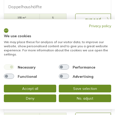
Doppelhaushälfte
155 m²
5
WOHNFLÄCHE
ZIMMER
Privacy policy
We use cookies
We may place these for analysis of our visitor data, to improve our
website, show personalised content and to give you a great website
experience. For more information about the cookies we use open the
settings.
Necessary
Performance
VERKAUFT
Functional
Advertising
Wiesbaden
Accept all
Save selection
GEMÜTLICHES REIHENHAUS MIT GARTEN UND
GARAGE in TOLLER WOHNLAGE
Deny
No, adjust
Reihenmittelhaus