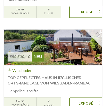
235 m²
8
WOHNFLÄCHE
ZIMMER
NEU
699.500,- €
Wiesbaden
TOP GEPFLEGTES HAUS IN IDYLLISCHER
ORTSRANDLAGE VON WIESBADEN-RAMBACH
Doppelhaushälfte
168 m²
7
WOHNFLÄCHE
ZIMMER