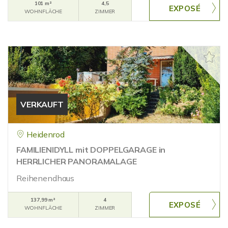
101 m²
4,5
WOHNFLÄCHE
ZIMMER
VERKAUFT
Heidenrod
FAMILIENIDYLL mit DOPPELGARAGE in
HERRLICHER PANORAMALAGE
Reihenendhaus
137,99 m²
4
WOHNFLÄCHE
ZIMMER