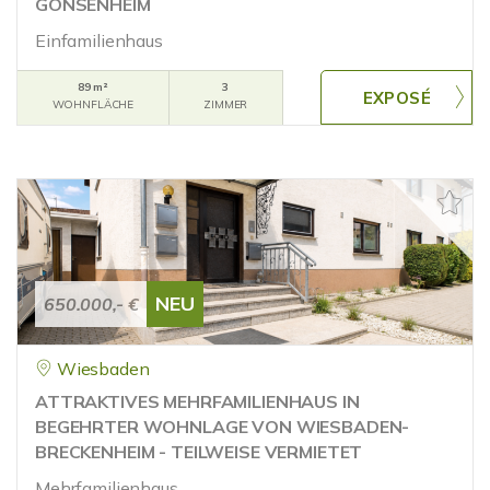
GONSENHEIM
Einfamilienhaus
89 m²
3
WOHNFLÄCHE
ZIMMER
NEU
650.000,- €
Wiesbaden
ATTRAKTIVES MEHRFAMILIENHAUS IN
BEGEHRTER WOHNLAGE VON WIESBADEN-
BRECKENHEIM - TEILWEISE VERMIETET
Mehrfamilienhaus