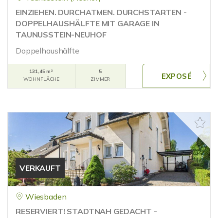
EINZIEHEN. DURCHATMEN. DURCHSTARTEN -
DOPPELHAUSHÄLFTE MIT GARAGE IN
TAUNUSSTEIN-NEUHOF
Doppelhaushälfte
131,45 m²
5
WOHNFLÄCHE
ZIMMER
VERKAUFT
Wiesbaden
RESERVIERT! STADTNAH GEDACHT -