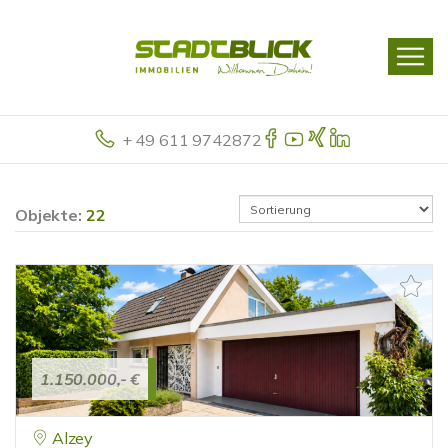
+ 49 611 9742872
Objekte:
22
1.150.000,- €
Alzey