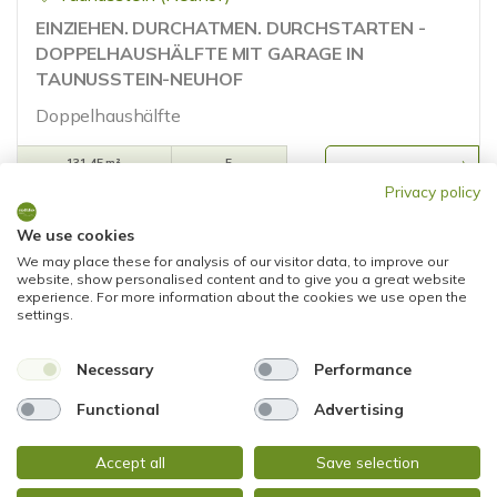
EINZIEHEN. DURCHATMEN. DURCHSTARTEN -
DOPPELHAUSHÄLFTE MIT GARAGE IN
TAUNUSSTEIN-NEUHOF
Doppelhaushälfte
131,45 m²
5
WOHNFLÄCHE
ZIMMER
Privacy policy
We use cookies
We may place these for analysis of our visitor data, to improve our
website, show personalised content and to give you a great website
experience. For more information about the cookies we use open the
settings.
Necessary
Performance
VERKAUFT
Functional
Advertising
Wiesbaden
Accept all
Save selection
RESERVIERT! STADTNAH GEDACHT -