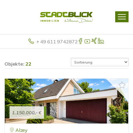
+ 49 611 9742872
Objekte:
22
1.150.000,- €
Alzey