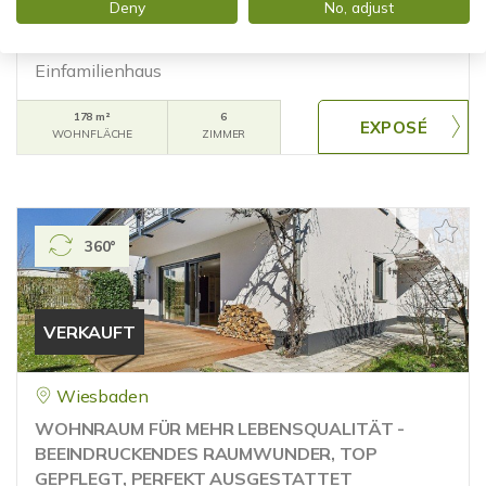
Deny
No, adjust
NATURNAH GEMACHT. FREISTEHENDES
EINFAMILIENHAUS IN EINMALIGER LAGE
Einfamilienhaus
178 m²
6
WOHNFLÄCHE
ZIMMER
360°
VERKAUFT
Wiesbaden
WOHNRAUM FÜR MEHR LEBENSQUALITÄT -
BEEINDRUCKENDES RAUMWUNDER, TOP
GEPFLEGT, PERFEKT AUSGESTATTET