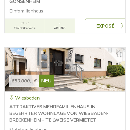
GONSENHEIM
Einfamilienhaus
89 m²
3
WOHNFLÄCHE
ZIMMER
NEU
650.000,- €
Wiesbaden
ATTRAKTIVES MEHRFAMILIENHAUS IN
BEGEHRTER WOHNLAGE VON WIESBADEN-
BRECKENHEIM - TEILWEISE VERMIETET
Mehrfamilienhaus