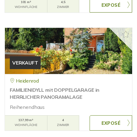
101 m²
4,5
WOHNFLÄCHE
ZIMMER
VERKAUFT
Heidenrod
FAMILIENIDYLL mit DOPPELGARAGE in
HERRLICHER PANORAMALAGE
Reihenendhaus
137,99 m²
4
WOHNFLÄCHE
ZIMMER