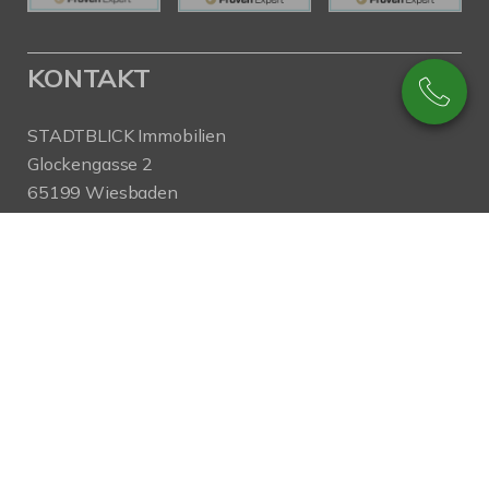
KONTAKT
STADTBLICK Immobilien
Glockengasse 2
65199 Wiesbaden
Tel.:
+49 611 9742 872
Fax: +49 611 9742 896
Mail:
info@stadtblick-immobilien.de
Web:
www.stadtblick-immobilien.de
PROFIL