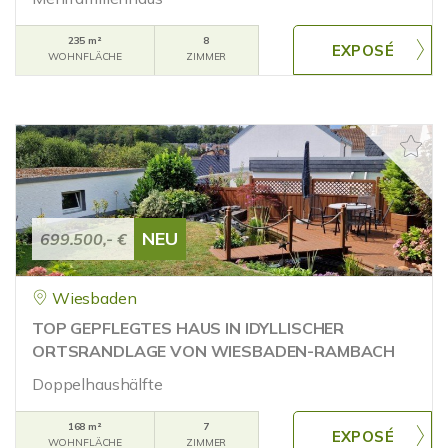
235 m²
8
WOHNFLÄCHE
ZIMMER
NEU
699.500,- €
Wiesbaden
TOP GEPFLEGTES HAUS IN IDYLLISCHER
ORTSRANDLAGE VON WIESBADEN-RAMBACH
Doppelhaushälfte
168 m²
7
WOHNFLÄCHE
ZIMMER