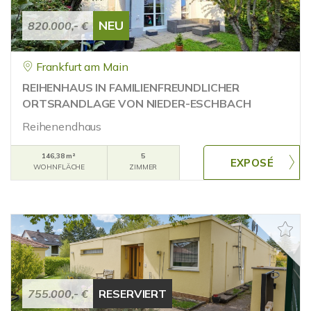
NEU
820.000,- €
Frankfurt am Main
REIHENHAUS IN FAMILIENFREUNDLICHER
ORTSRANDLAGE VON NIEDER-ESCHBACH
Reihenendhaus
146,38 m²
5
WOHNFLÄCHE
ZIMMER
755.000,- €
RESERVIERT